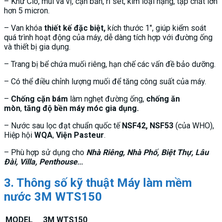
– Khử Clo, mùi và vị, cặn bẩn, rỉ sét, kim loại nặng, tạp chất lớn
hơn 5 micron.
– Van khóa
thiết kế đặc biệt,
kích thước 1″, giúp kiểm soát
quá trình hoạt động của máy, dễ dàng tích hợp với đường ống
và thiết bị gia dụng.
– Trang bị bể chứa muối riêng, hạn chế các vấn đề bảo dưỡng.
– Có thể điều chỉnh lượng muối để tăng công suất của máy.
–
Chống cặn bám
làm nghẹt đường ống,
chống ăn
mòn
,
tăng độ bền máy móc gia dụng.
– Nước sau lọc đạt
chuẩn quốc tế
NSF42, NSF53
(của WHO),
Hiệp hội
WQA
,
Viện Pasteur
.
– Phù hợp sử dụng cho
Nhà Riêng, Nhà Phố, Biệt Thự, Lâu
Đài, Villa, Penthouse
…
3. Thông số kỹ thuật Máy làm mềm
nước 3M WTS150
MODEL
3M WTS150