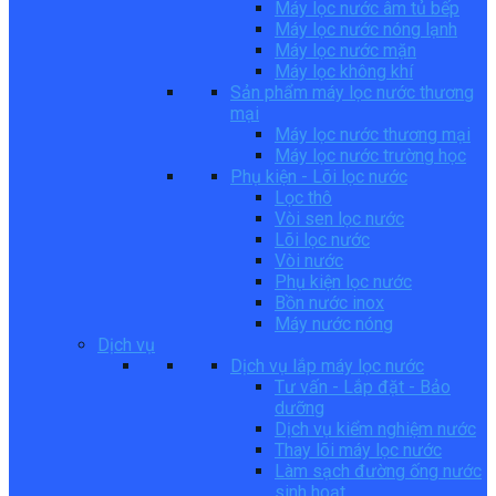
Máy lọc nước âm tủ bếp
Máy lọc nước nóng lạnh
Máy lọc nước mặn
Máy lọc không khí
Sản phẩm máy lọc nước thương
mại
Máy lọc nước thương mại
Máy lọc nước trường học
Phụ kiện - Lõi lọc nước
Lọc thô
Vòi sen lọc nước
Lõi lọc nước
Vòi nước
Phụ kiện lọc nước
Bồn nước inox
Máy nước nóng
Dịch vụ
Dịch vụ lắp máy lọc nước
Tư vấn - Lắp đặt - Bảo
dưỡng
Dịch vụ kiểm nghiệm nước
Thay lõi máy lọc nước
Làm sạch đường ống nước
sinh hoạt