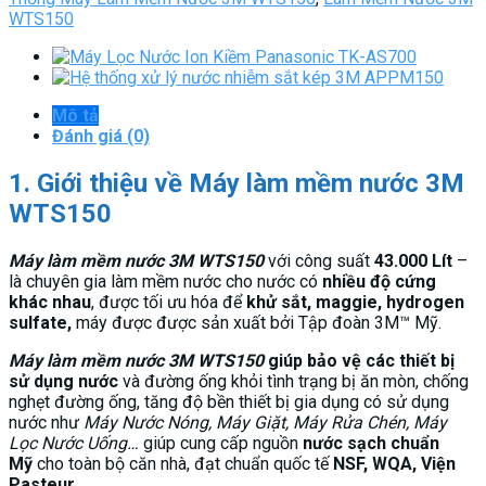
WTS150
Mô tả
Đánh giá (0)
1. Giới thiệu về Máy làm mềm nước 3M
WTS150
Máy làm mềm nước 3M WTS150
với công suất
43.000 Lít
–
là chuyên gia làm mềm nước cho nước có
nhiều độ cứng
khác nhau
, được tối ưu hóa để
khử sắt, maggie, hydrogen
sulfate,
máy được được sản xuất bởi Tập đoàn 3M™ Mỹ.
Máy làm mềm nước 3M WTS150
giúp bảo vệ các thiết bị
sử dụng nước
và đường ống khỏi tình trạng bị ăn mòn, chống
nghẹt đường ống, tăng độ bền thiết bị gia dụng có sử dụng
nước như
Máy Nước Nóng, Máy Giặt, Máy Rửa Chén, Máy
Lọc Nước Uống…
giúp cung cấp nguồn
nước sạch chuẩn
Mỹ
cho toàn bộ căn nhà, đạt
chuẩn quốc tế
NSF, WQA, Viện
Pasteur
.