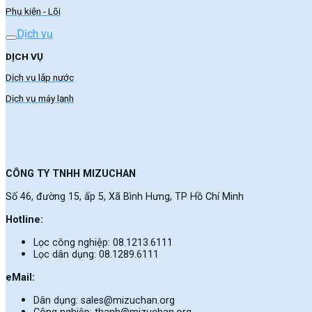
Phụ kiện - Lõi
Dịch vụ
DỊCH VỤ
Dịch vụ lắp nước
Dịch vụ máy lạnh
CÔNG TY TNHH MIZUCHAN
Số 46, đường 15, ấp 5, Xã Bình Hưng, TP Hồ Chí Minh
Hotline:
Lọc công nghiệp: 08.1213.6111
Lọc dân dụng: 08.1289.6111
eMail:
Dân dụng: sales@mizuchan.org