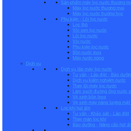
Sản phẩm máy lọc nước thương m
Máy lọc nước thương mại
Máy lọc nước trường học
Phụ kiện - Lõi lọc nước
Lọc thô
Vòi sen lọc nước
Lõi lọc nước
Vòi nước
Phụ kiện lọc nước
Bồn nước inox
Máy nước nóng
Dịch vụ
Dịch vụ lắp máy lọc nước
Tư vấn - Lắp đặt - Bảo dưỡ
Dịch vụ kiểm nghiệm nước
Thay lõi máy lọc nước
Làm sạch đường ống nước s
Vệ sinh bồn Inox
Vệ sinh máy năng lượng mặt 
Lọc khí hút ẩm
Tư vấn - Khảo sát - Lắp đặt
Thay màn lọc khí
Bảo dưỡng - Nâng cấp hút 