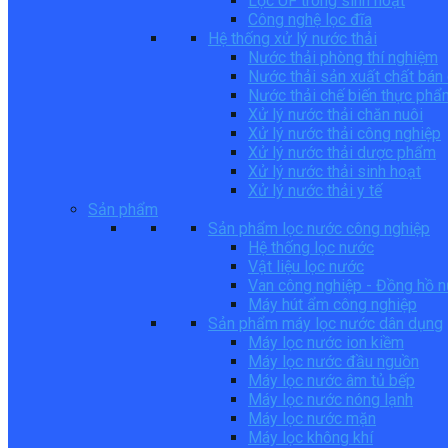
Lọc UF trong sinh hoạt
Công nghệ lọc đĩa
Hệ thống xử lý nước thải
Nước thải phòng thí nghiệm
Nước thải sản xuất chất bán
Nước thải chế biến thực phẩ
Xử lý nước thải chăn nuôi
Xử lý nước thải công nghiệp
Xử lý nước thải dược phẩm
Xử lý nước thải sinh hoạt
Xử lý nước thải y tế
Sản phẩm
Sản phẩm lọc nước công nghiệp
Hệ thống lọc nước
Vật liệu lọc nước
Van công nghiệp - Đồng hồ 
Máy hút ẩm công nghiệp
Sản phẩm máy lọc nước dân dụng
Máy lọc nước ion kiềm
Máy lọc nước đầu nguồn
Máy lọc nước âm tủ bếp
Máy lọc nước nóng lạnh
Máy lọc nước mặn
Máy lọc không khí