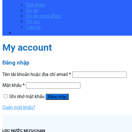
Giới thiệu
Dự án
Dự án cộng đồng
Tin tức
Liên hệ
My account
Đăng nhập
Tên tài khoản hoặc địa chỉ email
*
Mật khẩu
*
Ghi nhớ mật khẩu
Đăng nhập
Quên mật khẩu?
LỌC NƯỚC MIZUCHAN