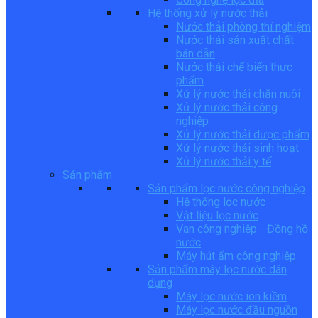
Hệ thống xử lý nước thải
Nước thải phòng thí nghiệm
Nước thải sản xuất chất
bán dẫn
Nước thải chế biến thực
phẩm
Xử lý nước thải chăn nuôi
Xử lý nước thải công
nghiệp
Xử lý nước thải dược phẩm
Xử lý nước thải sinh hoạt
Xử lý nước thải y tế
Sản phẩm
Sản phẩm lọc nước công nghiệp
Hệ thống lọc nước
Vật liệu lọc nước
Van công nghiệp - Đồng hồ
nước
Máy hút ẩm công nghiệp
Sản phẩm máy lọc nước dân
dụng
Máy lọc nước ion kiềm
Máy lọc nước đầu nguồn