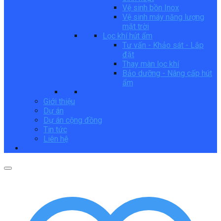
Vệ sinh bồn Inox
Vệ sinh máy năng lượng
mặt trời
Lọc khí hút ẩm
Tư vấn - Khảo sát - Lắp
đặt
Thay màn lọc khí
Bảo dưỡng - Nâng cấp hút
ẩm
Giới thiệu
Dự án
Dự án cộng đồng
Tin tức
Liên hệ