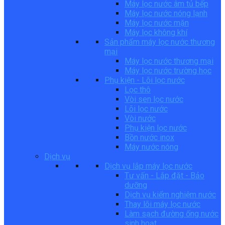
Máy lọc nước âm tủ bếp
Máy lọc nước nóng lạnh
Máy lọc nước mặn
Máy lọc không khí
Sản phẩm máy lọc nước thương
mại
Máy lọc nước thương mại
Máy lọc nước trường học
Phụ kiện - Lõi lọc nước
Lọc thô
Vòi sen lọc nước
Lõi lọc nước
Vòi nước
Phụ kiện lọc nước
Bồn nước inox
Máy nước nóng
Dịch vụ
Dịch vụ lắp máy lọc nước
Tư vấn - Lắp đặt - Bảo
dưỡng
Dịch vụ kiểm nghiệm nước
Thay lõi máy lọc nước
Làm sạch đường ống nước
sinh hoạt