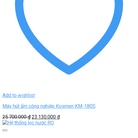
Add to wishlist
Máy hút ẩm công nghiệp Kosmen KM-180S
Giá
Giá
25.700.000
₫
23.130.000
₫
gốc
hiện
là:
tại
25.700.000 ₫.
là: