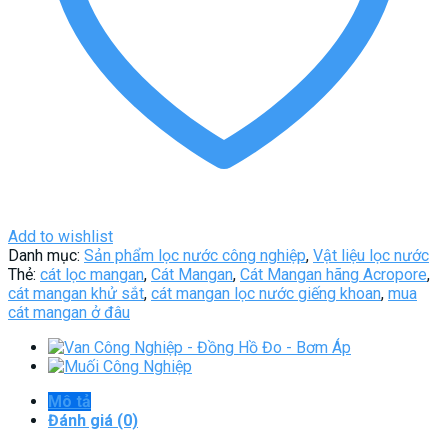
Add to wishlist
Danh mục:
Sản phẩm lọc nước công nghiệp
,
Vật liệu lọc nước
Thẻ:
cát lọc mangan
,
Cát Mangan
,
Cát Mangan hãng Acropore
,
cát mangan khử sắt
,
cát mangan lọc nước giếng khoan
,
mua
cát mangan ở đâu
Mô tả
Đánh giá (0)