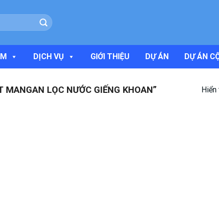
ẨM
DỊCH VỤ
GIỚI THIỆU
DỰ ÁN
DỰ ÁN C
T MANGAN LỌC NƯỚC GIẾNG KHOAN”
Hiển 