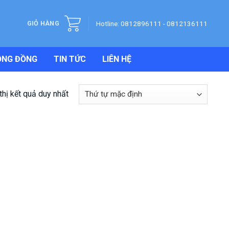
Hotline: 0812896111 - 0812136111
GIỎ HÀNG
ỘNG ĐỒNG
TIN TỨC
LIÊN HỆ
thị kết quả duy nhất