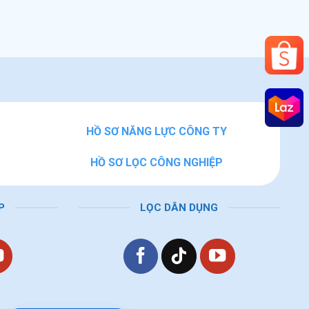
HỒ SƠ NĂNG LỰC CÔNG TY
HỒ SƠ LỌC CÔNG NGHIỆP
P
LỌC DÂN DỤNG