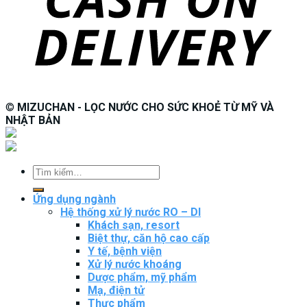
©
MIZUCHAN - LỌC NƯỚC CHO SỨC KHOẺ TỪ MỸ VÀ
NHẬT BẢN
Tìm
kiếm:
Ứng dụng ngành
Hệ thống xử lý nước RO – DI
Khách sạn, resort
Biệt thự, căn hộ cao cấp
Y tế, bệnh viện
Xử lý nước khoáng
Dược phẩm, mỹ phẩm
Mạ, điện tử
Thực phẩm