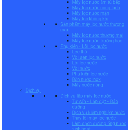
Máy lọc nước âm tủ bếp
Máy lọc nước nóng lạnh
Máy lọc nước mặn
Máy lọc không khí
Sản phẩm máy lọc nước thương
mại
Máy lọc nước thương mại
Máy lọc nước trường học
Phụ kiện - Lõi lọc nước
Lọc thô
Vòi sen lọc nước
Lõi lọc nước
Vòi nước
Phụ kiện lọc nước
Bồn nước inox
Máy nước nóng
Dịch vụ
Dịch vụ lắp máy lọc nước
Tư vấn - Lắp đặt - Bảo
dưỡng
Dịch vụ kiểm nghiệm nước
Thay lõi máy lọc nước
Làm sạch đường ống nước
sinh hoạt