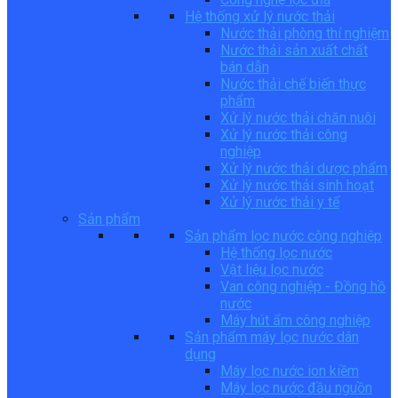
Hệ thống xử lý nước thải
Nước thải phòng thí nghiệm
Nước thải sản xuất chất
bán dẫn
Nước thải chế biến thực
phẩm
Xử lý nước thải chăn nuôi
Xử lý nước thải công
nghiệp
Xử lý nước thải dược phẩm
Xử lý nước thải sinh hoạt
Xử lý nước thải y tế
Sản phẩm
Sản phẩm lọc nước công nghiệp
Hệ thống lọc nước
Vật liệu lọc nước
Van công nghiệp - Đồng hồ
nước
Máy hút ẩm công nghiệp
Sản phẩm máy lọc nước dân
dụng
Máy lọc nước ion kiềm
Máy lọc nước đầu nguồn