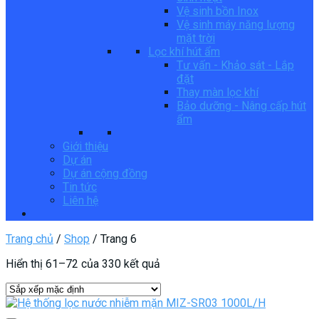
Vệ sinh bồn Inox
Vệ sinh máy năng lượng
mặt trời
Lọc khí hút ẩm
Tư vấn - Khảo sát - Lắp
đặt
Thay màn lọc khí
Bảo dưỡng - Nâng cấp hút
ẩm
Giới thiệu
Dự án
Dự án cộng đồng
Tin tức
Liên hệ
Trang chủ
/
Shop
/
Trang 6
Hiển thị 61–72 của 330 kết quả