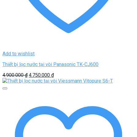
Add to wishlist
Thiết bị lọc nước tại vòi Panasonic TK-CJ600
Giá
Giá
4.900.000
₫
4.750.000
₫
gốc
hiện
là:
tại
4.900.000 ₫.
là:
4.750.000 ₫.