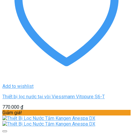
Add to wishlist
Thiết bị lọc nước tại vòi Viessmann Vitopure S6-T
770.000
₫
Giảm giá!