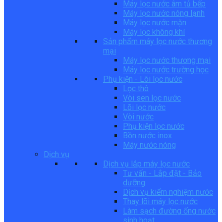
Máy lọc nước âm tủ bếp
Máy lọc nước nóng lạnh
Máy lọc nước mặn
Máy lọc không khí
Sản phẩm máy lọc nước thương
mại
Máy lọc nước thương mại
Máy lọc nước trường học
Phụ kiện - Lõi lọc nước
Lọc thô
Vòi sen lọc nước
Lõi lọc nước
Vòi nước
Phụ kiện lọc nước
Bồn nước inox
Máy nước nóng
Dịch vụ
Dịch vụ lắp máy lọc nước
Tư vấn - Lắp đặt - Bảo
dưỡng
Dịch vụ kiểm nghiệm nước
Thay lõi máy lọc nước
Làm sạch đường ống nước
sinh hoạt