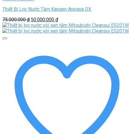
Thiết Bị Lọc Nước Tắm Kangen Anespa DX
Giá
Giá
75.000.000
₫
50.000.000
₫
gốc
hiện
là:
tại
75.000.000 ₫.
là:
50.000.000 ₫.