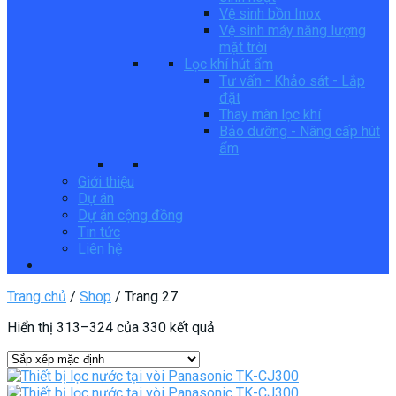
Vệ sinh bồn Inox
Vệ sinh máy năng lượng
mặt trời
Lọc khí hút ẩm
Tư vấn - Khảo sát - Lắp
đặt
Thay màn lọc khí
Bảo dưỡng - Nâng cấp hút
ẩm
Giới thiệu
Dự án
Dự án cộng đồng
Tin tức
Liên hệ
Trang chủ
/
Shop
/
Trang 27
Hiển thị 313–324 của 330 kết quả