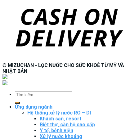
©
MIZUCHAN - LỌC NƯỚC CHO SỨC KHOẺ TỪ MỸ VÀ
NHẬT BẢN
Tìm
kiếm:
Ứng dụng ngành
Hệ thống xử lý nước RO – DI
Khách sạn, resort
Biệt thự, căn hộ cao cấp
Y tế, bệnh viện
Xử lý nước khoáng