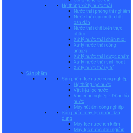
Hệ thống xử lý nước thải
Nước thải phòng thí nghiệm
Nước thải sản xuất chất
bán dẫn
Nước thải chế biến thực
phẩm
Xử lý nước thải chăn nuôi
Xử lý nước thải công
nghiệp
Xử lý nước thải dược phẩm
Xử lý nước thải sinh hoạt
Xử lý nước thải y tế
Sản phẩm
Sản phẩm lọc nước công nghiệp
Hệ thống lọc nước
Vật liệu lọc nước
Van công nghiệp - Đồng hồ
nước
Máy hút ẩm công nghiệp
Sản phẩm máy lọc nước dân
dụng
Máy lọc nước ion kiềm
Máy lọc nước đầu nguồn