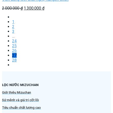
Giá
Giá
2.000.000
₫
1.300.000
₫
gốc
hiện
là:
tại
1
2.000.000 ₫.
là:
2
1.300.000 ₫.
3
…
24
25
26
27
28
LỌC NƯỚC MIZUCHAN
Giới thiệu Mizuchan
Sứ mệnh và giá trị cốt lõi
Tiêu chuẩn chất lượng cao