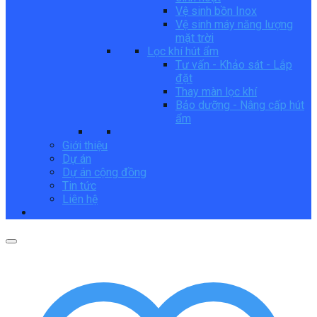
Vệ sinh bồn Inox
Vệ sinh máy năng lượng
mặt trời
Lọc khí hút ẩm
Tư vấn - Khảo sát - Lắp
đặt
Thay màn lọc khí
Bảo dưỡng - Nâng cấp hút
ẩm
Giới thiệu
Dự án
Dự án cộng đồng
Tin tức
Liên hệ