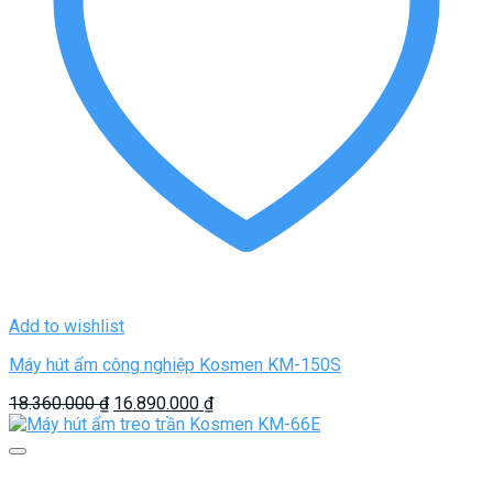
Add to wishlist
Máy hút ẩm công nghiệp Kosmen KM-150S
Giá
Giá
18.360.000
₫
16.890.000
₫
gốc
hiện
là:
tại
18.360.000 ₫.
là:
16.890.000 ₫.