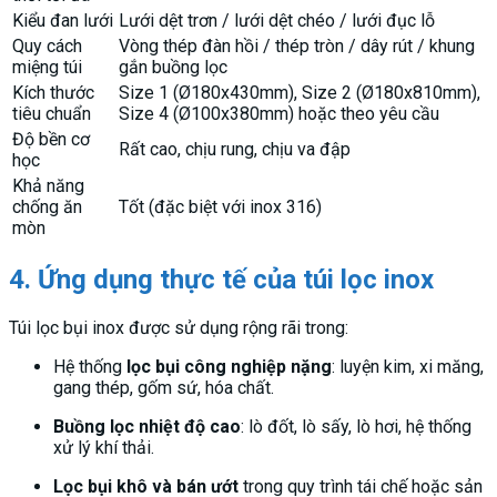
Kiểu đan lưới
Lưới dệt trơn / lưới dệt chéo / lưới đục lỗ
Quy cách
Vòng thép đàn hồi / thép tròn / dây rút / khung
miệng túi
gắn buồng lọc
Kích thước
Size 1 (Ø180x430mm), Size 2 (Ø180x810mm),
tiêu chuẩn
Size 4 (Ø100x380mm) hoặc theo yêu cầu
Độ bền cơ
Rất cao, chịu rung, chịu va đập
học
Khả năng
chống ăn
Tốt (đặc biệt với inox 316)
mòn
4. Ứng dụng thực tế của túi lọc inox
Túi lọc bụi inox được sử dụng rộng rãi trong:
Hệ thống
lọc bụi công nghiệp nặng
: luyện kim, xi măng,
gang thép, gốm sứ, hóa chất.
Buồng lọc nhiệt độ cao
: lò đốt, lò sấy, lò hơi, hệ thống
xử lý khí thải.
Lọc bụi khô và bán ướt
trong quy trình tái chế hoặc sản