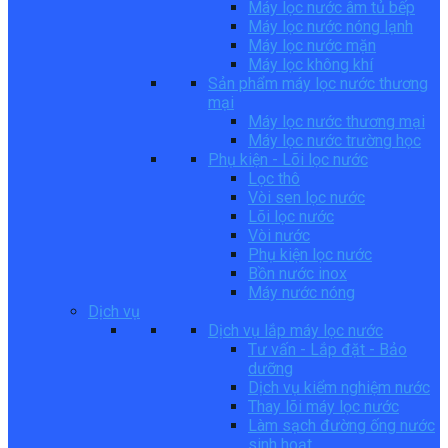
Máy lọc nước âm tủ bếp
Máy lọc nước nóng lạnh
Máy lọc nước mặn
Máy lọc không khí
Sản phẩm máy lọc nước thương
mại
Máy lọc nước thương mại
Máy lọc nước trường học
Phụ kiện - Lõi lọc nước
Lọc thô
Vòi sen lọc nước
Lõi lọc nước
Vòi nước
Phụ kiện lọc nước
Bồn nước inox
Máy nước nóng
Dịch vụ
Dịch vụ lắp máy lọc nước
Tư vấn - Lắp đặt - Bảo
dưỡng
Dịch vụ kiểm nghiệm nước
Thay lõi máy lọc nước
Làm sạch đường ống nước
sinh hoạt