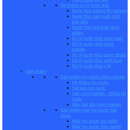
Hệ thống xử lý nước thải
Nước thải phòng thí nghiệm
Nước thải sản xuất chất
bán dẫn
Nước thải chế biến thực
phẩm
Xử lý nước thải chăn nuôi
Xử lý nước thải công
nghiệp
Xử lý nước thải dược phẩm
Xử lý nước thải sinh hoạt
Xử lý nước thải y tế
Sản phẩm
Sản phẩm lọc nước công nghiệp
Hệ thống lọc nước
Vật liệu lọc nước
Van công nghiệp - Đồng hồ
nước
Máy hút ẩm công nghiệp
Sản phẩm máy lọc nước dân
dụng
Máy lọc nước ion kiềm
Máy lọc nước đầu nguồn