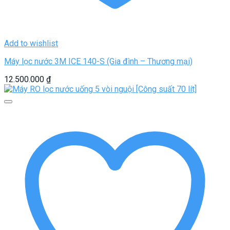
Add to wishlist
Máy lọc nước 3M ICE 140-S (Gia đình – Thương mại)
12.500.000
₫