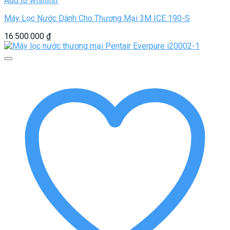
Add to wishlist
Máy Lọc Nước Dành Cho Thương Mại 3M ICE 190-S
16.500.000
₫