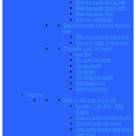
Máy lọc nước âm tủ bếp
Máy lọc nước nóng lạnh
Máy lọc nước mặn
Máy lọc không khí
Sản phẩm máy lọc nước thương
mại
Máy lọc nước thương mại
Máy lọc nước trường học
Phụ kiện - Lõi lọc nước
Lọc thô
Vòi sen lọc nước
Lõi lọc nước
Vòi nước
Phụ kiện lọc nước
Bồn nước inox
Máy nước nóng
Dịch vụ
Dịch vụ lắp máy lọc nước
Tư vấn - Lắp đặt - Bảo
dưỡng
Dịch vụ kiểm nghiệm nước
Thay lõi máy lọc nước
Làm sạch đường ống nước
sinh hoạt