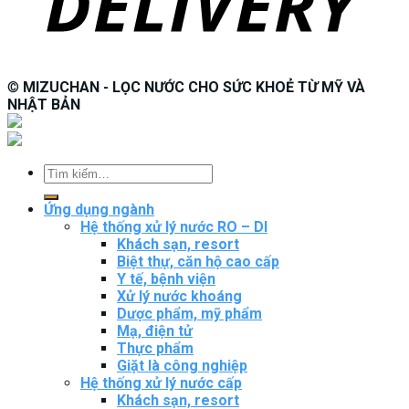
©
MIZUCHAN - LỌC NƯỚC CHO SỨC KHOẺ TỪ MỸ VÀ
NHẬT BẢN
Tìm
kiếm:
Ứng dụng ngành
Hệ thống xử lý nước RO – DI
Khách sạn, resort
Biệt thự, căn hộ cao cấp
Y tế, bệnh viện
Xử lý nước khoáng
Dược phẩm, mỹ phẩm
Mạ, điện tử
Thực phẩm
Giặt là công nghiệp
Hệ thống xử lý nước cấp
Khách sạn, resort