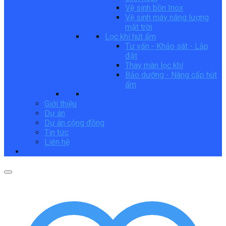
Vệ sinh bồn Inox
Vệ sinh máy năng lượng
mặt trời
Lọc khí hút ẩm
Tư vấn - Khảo sát - Lắp
đặt
Thay màn lọc khí
Bảo dưỡng - Nâng cấp hút
ẩm
Giới thiệu
Dự án
Dự án cộng đồng
Tin tức
Liên hệ