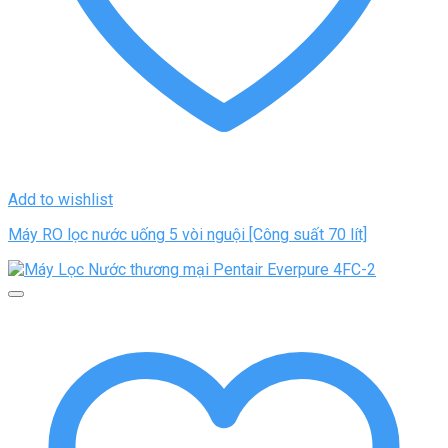
Add to wishlist
Máy RO lọc nước uống 5 vòi nguội [Công suất 70 lít]