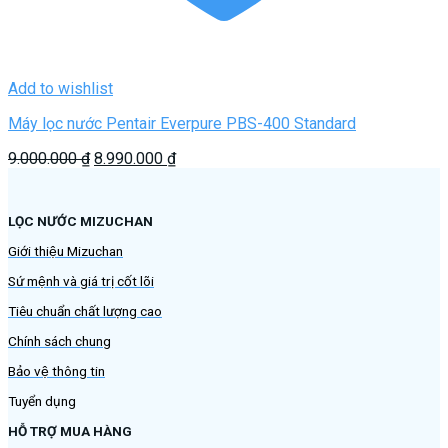
Add to wishlist
Máy lọc nước Pentair Everpure PBS-400 Standard
Giá
Giá
9.000.000
₫
8.990.000
₫
gốc
hiện
là:
tại
9.000.000 ₫.
là:
LỌC NƯỚC MIZUCHAN
8.990.000 ₫.
Giới thiệu Mizuchan
Sứ mệnh và giá trị cốt lõi
Tiêu chuẩn chất lượng cao
Chính sách chung
Bảo vệ thông tin
Tuyển dụng
HỖ TRỢ MUA HÀNG