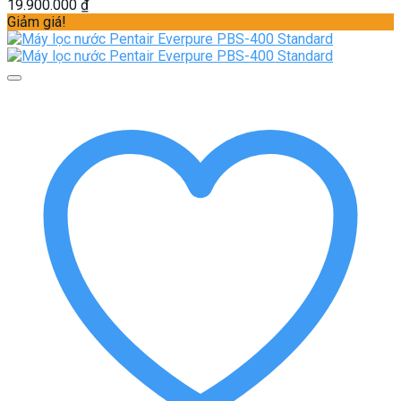
19.900.000
₫
Giảm giá!