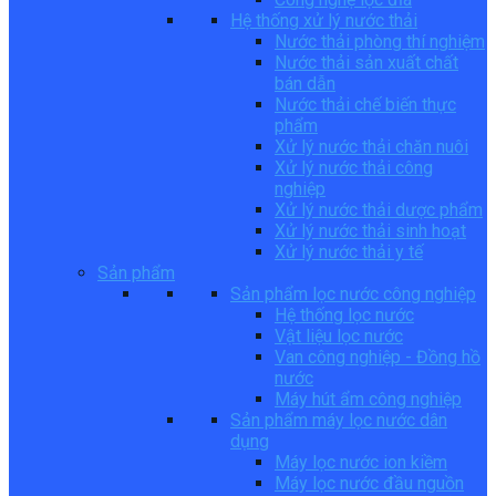
Hệ thống xử lý nước thải
Nước thải phòng thí nghiệm
Nước thải sản xuất chất
bán dẫn
Nước thải chế biến thực
phẩm
Xử lý nước thải chăn nuôi
Xử lý nước thải công
nghiệp
Xử lý nước thải dược phẩm
Xử lý nước thải sinh hoạt
Xử lý nước thải y tế
Sản phẩm
Sản phẩm lọc nước công nghiệp
Hệ thống lọc nước
Vật liệu lọc nước
Van công nghiệp - Đồng hồ
nước
Máy hút ẩm công nghiệp
Sản phẩm máy lọc nước dân
dụng
Máy lọc nước ion kiềm
Máy lọc nước đầu nguồn