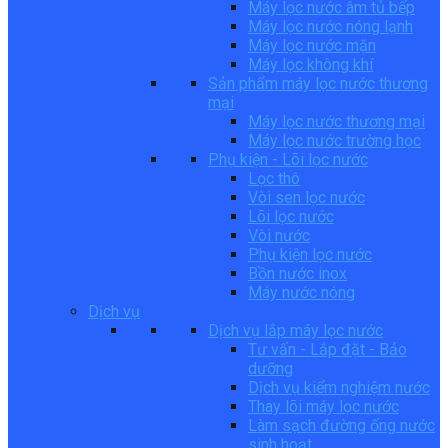
Máy lọc nước âm tủ bếp
Máy lọc nước nóng lạnh
Máy lọc nước mặn
Máy lọc không khí
Sản phẩm máy lọc nước thương
mại
Máy lọc nước thương mại
Máy lọc nước trường học
Phụ kiện - Lõi lọc nước
Lọc thô
Vòi sen lọc nước
Lõi lọc nước
Vòi nước
Phụ kiện lọc nước
Bồn nước inox
Máy nước nóng
Dịch vụ
Dịch vụ lắp máy lọc nước
Tư vấn - Lắp đặt - Bảo
dưỡng
Dịch vụ kiểm nghiệm nước
Thay lõi máy lọc nước
Làm sạch đường ống nước
sinh hoạt