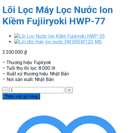
Lõi Lọc Máy Lọc Nước Ion
Kiềm Fujiiryoki HWP-77
3.200.000
₫
– Thương hiệu: Fujiiryok
– Tuổi thọ lõi lọc: 8.000 lít
– Xuất xứ thương hiệu: Nhật Bản
– Nơi sản xuất: Nhật Bản
Lõi
Lọc
Thêm vào giỏ hàng
Máy
Lọc
Nước
Ion
Kiềm
Fujiiryoki