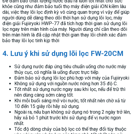
Để đảm bảo chất lượng nước đầu ra luôn tốt nhất cho sức
khỏe cũng như đảm bảo tuổi thọ máy điện giải iON kiềm lâu
dài, việc thay lõi lọc định kỳ vô cùng quan trọng vì vậy để giúp
người dùng dễ dàng theo dõi thời hạn sử dụng lõi lọc, máy
điện giải Fujiiryoki HWP-77 đã tích hợp thời gian sử dụng lõi
lọc ngay trên màn hình của máy. Người dùng chỉ cần theo dõi
trên màn hình là đã cập nhật thời gian thay lõi chính xác đảm
bảo thay lõi lọc tinh kịp thời
4. Lưu ý khi sử dụng lõi lọc FW-20CM
Sử dụng nước đáp ứng tiêu chuẩn uống cho nước máy
thủy cục, có nghĩa là uống được trực tiếp.
Đảm bảo sử dụng lõi lọc phù hợp với máy của Fujiiryoki
Không sử dụng với nguồn nước nóng hơn 35 độ C.
Tốt nhất sử dụng nước ngay sau khi lọc, nếu để trữ thì
nên dùng càng sớm càng tốt.
Khi mỗi buổi sáng mở vòi nước, tốt nhất nên chờ xả từ
10 đến 15 giây rồi hãy sử dụng.
Ngoài ra, nếu bạn không sử dụng nó trong 2 ngày trở lên,
hãy xả bỏ 1 phút trước khi sử dụng để vị nước ngon
nhất.
Tốc độ dòng chảy của bộ lọc có thể thay đổi tùy thuộc