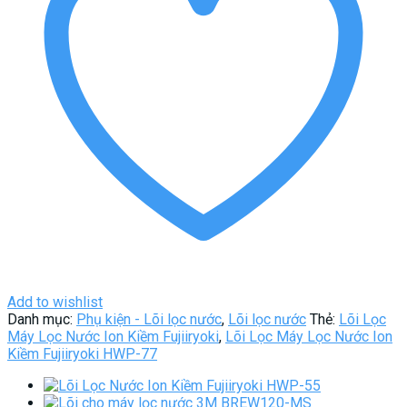
HWP-
77
số
lượng
Add to wishlist
Danh mục:
Phụ kiện - Lõi lọc nước
,
Lõi lọc nước
Thẻ:
Lõi Lọc
Máy Lọc Nước Ion Kiềm Fujiiryoki
,
Lõi Lọc Máy Lọc Nước Ion
Kiềm Fujiiryoki HWP-77