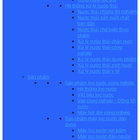
Hệ thống xử lý nước thải
Nước thải phòng thí nghiệm
Nước thải sản xuất chất
bán dẫn
Nước thải chế biến thực
phẩm
Xử lý nước thải chăn nuôi
Xử lý nước thải công
nghiệp
Xử lý nước thải dược phẩm
Xử lý nước thải sinh hoạt
Xử lý nước thải y tế
Sản phẩm
Sản phẩm lọc nước công nghiệp
Hệ thống lọc nước
Vật liệu lọc nước
Van công nghiệp - Đồng hồ
nước
Máy hút ẩm công nghiệp
Sản phẩm máy lọc nước dân
dụng
Máy lọc nước ion kiềm
Máy lọc nước đầu nguồn