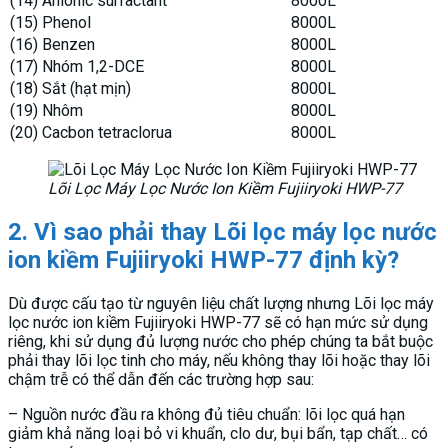
(14) Anionic surfactant
8000L
(15) Phenol
8000L
(16) Benzen
8000L
(17) Nhóm 1,2-DCE
8000L
(18) Sắt (hạt mịn)
8000L
(19) Nhôm
8000L
(20) Cacbon tetraclorua
8000L
Lõi Lọc Máy Lọc Nước Ion Kiềm Fujiiryoki HWP-77
2. Vì sao phải thay Lõi lọc máy lọc nước
ion kiềm Fujiiryoki HWP-77 định kỳ?
Dù được cấu tạo từ nguyên liệu chất lượng nhưng Lõi lọc máy
lọc nước ion kiềm Fujiiryoki HWP-77 sẽ có hạn mức sử dụng
riêng, khi sử dụng đủ lượng nước cho phép chúng ta bắt buộc
phải thay lõi lọc tinh cho máy, nếu không thay lõi hoặc thay lõi
chậm trễ có thể dẫn đến các trường hợp sau:
– Nguồn nước đầu ra không đủ tiêu chuẩn: lõi lọc quá hạn
giảm khả năng loại bỏ vi khuẩn, clo dư, bụi bẩn, tạp chất… có