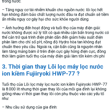
trong nước.
– Tăng nguy cơ tái nhiễm khuẩn cho nguồn nước: lõi lọc hết
hạn không đảm bảo chất lượng nước đầu ra đạt chuẩn sẽ tiềm
ẩn nhiều nguy cơ gây hại cho sức khỏe người dùng.
– Ảnh hưởng đến hoạt động và tuổi thọ của máy điện giải:
nước không được xử lý tốt có quá nhiều cặn bẩn trong nước có
thể cản trở quá trình điện phân dẫn đến giảm hiệu suất điện
phân làm cho chỉ số pH, nồng độ Hydro hòa tan không đạt
chuẩn theo yêu cầu. Ngoài ra, cặn bẩn cũng là nguyên nhân
làm tăng mảng bám ở trên điện cực gây hỏng điện cực, đồng
thời làm giảm tuổi thọ của máy điện giải làm tốn kém chi phí
3. Thời gian thay Lõi lọc máy lọc nước
ion kiềm Fujiiryoki HWP-77 ?
Tuổi thọ của Lõi lọc máy lọc nước ion kiềm Fujiiryoki HWP-77
là 8.000 lít nhưng thời gian thay lõi của mỗi gia đình lại không
giống nhau vì thời gian thay lõi còn phụ thuộc vào các yếu tố
như:
– Nhu cầu sử dụng của gia đình: