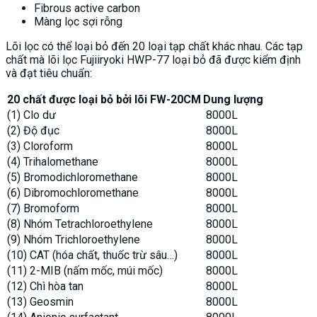
Fibrous active carbon
Màng lọc sợi rỗng
Lõi lọc có thể loại bỏ đến 20 loại tạp chất khác nhau. Các tạp
chất mà lõi lọc Fujiiryoki HWP-77 loại bỏ đã được kiểm định
và đạt tiêu chuẩn:
20 chất được loại bỏ bởi lõi FW-20CM
Dung lượng
(1) Clo dư
8000L
(2) Độ đục
8000L
(3) Cloroform
8000L
(4) Trihalomethane
8000L
(5) Bromodichloromethane
8000L
(6) Dibromochloromethane
8000L
(7) Bromoform
8000L
(8) Nhóm Tetrachloroethylene
8000L
(9) Nhóm Trichloroethylene
8000L
(10) CAT (hóa chất, thuốc trừ sâu…)
8000L
(11) 2-MIB (nấm mốc, múi mốc)
8000L
(12) Chì hòa tan
8000L
(13) Geosmin
8000L