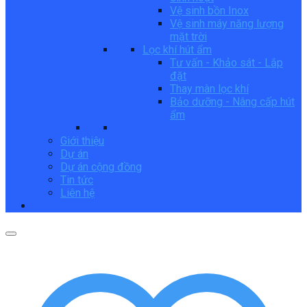
Vệ sinh bồn Inox
Vệ sinh máy năng lượng
mặt trời
Lọc khí hút ẩm
Tư vấn - Khảo sát - Lắp
đặt
Thay màn lọc khí
Bảo dưỡng - Nâng cấp hút
ẩm
Giới thiệu
Dự án
Dự án cộng đồng
Tin tức
Liên hệ