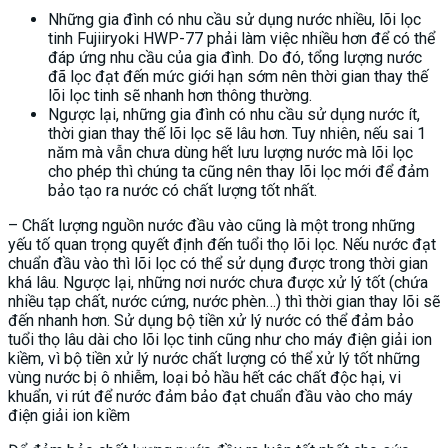
Những gia đình có nhu cầu sử dụng nước nhiều, lõi lọc
tinh Fujiiryoki HWP-77 phải làm việc nhiều hơn để có thể
đáp ứng nhu cầu của gia đình. Do đó, tổng lượng nước
đã lọc đạt đến mức giới hạn sớm nên thời gian thay thế
lõi lọc tinh sẽ nhanh hơn thông thường.
Ngược lại, những gia đình có nhu cầu sử dụng nước ít,
thời gian thay thế lõi lọc sẽ lâu hơn. Tuy nhiên, nếu sai 1
năm mà vẫn chưa dùng hết lưu lượng nước mà lõi lọc
cho phép thì chúng ta cũng nên thay lõi lọc mới để đảm
bảo tạo ra nước có chất lượng tốt nhất.
– Chất lượng nguồn nước đầu vào cũng là một trong những
yếu tố quan trọng quyết định đến tuổi thọ lõi lọc. Nếu nước đạt
chuẩn đầu vào thì lõi lọc có thể sử dụng được trong thời gian
khá lâu. Ngược lại, những nơi nước chưa được xử lý tốt (chứa
nhiều tạp chất, nước cứng, nước phèn…) thì thời gian thay lõi sẽ
đến nhanh hơn. Sử dụng bộ tiền xử lý nước có thể đảm bảo
tuổi thọ lâu dài cho lõi lọc tinh cũng như cho máy điện giải ion
kiềm, vì bộ tiền xử lý nước chất lượng có thể xử lý tốt những
vùng nước bị ô nhiễm, loại bỏ hầu hết các chất độc hại, vi
khuẩn, vi rút để nước đảm bảo đạt chuẩn đầu vào cho máy
điện giải ion kiềm