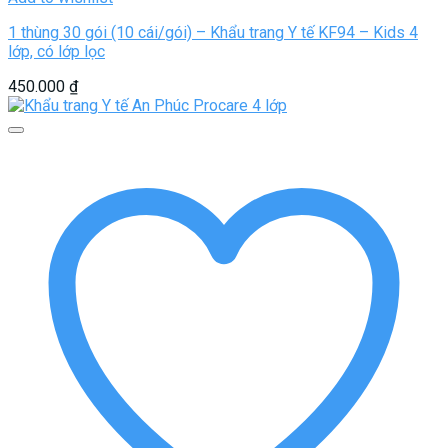
1 thùng 30 gói (10 cái/gói) – Khẩu trang Y tế KF94 – Kids 4
lớp, có lớp lọc
450.000
₫