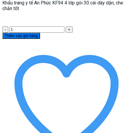
Khẩu trang y tế An Phúc KF94 4 lớp gói 30 cái dày dặn, che
chắn tốt
1
thùng
Thêm vào giỏ hàng
30
gói
(10
cái/gói)
-
Khẩu
trang
Y
Tế
An
Phúc
KF94
-
4
lớp,
có
lớp