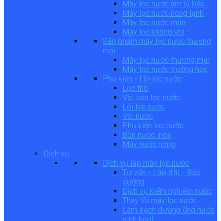
Máy lọc nước âm tủ bếp
Máy lọc nước nóng lạnh
Máy lọc nước mặn
Máy lọc không khí
Sản phẩm máy lọc nước thương
mại
Máy lọc nước thương mại
Máy lọc nước trường học
Phụ kiện - Lõi lọc nước
Lọc thô
Vòi sen lọc nước
Lõi lọc nước
Vòi nước
Phụ kiện lọc nước
Bồn nước inox
Máy nước nóng
Dịch vụ
Dịch vụ lắp máy lọc nước
Tư vấn - Lắp đặt - Bảo
dưỡng
Dịch vụ kiểm nghiệm nước
Thay lõi máy lọc nước
Làm sạch đường ống nước
sinh hoạt