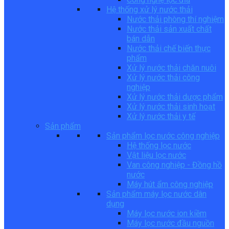
Hệ thống xử lý nước thải
Nước thải phòng thí nghiệm
Nước thải sản xuất chất
bán dẫn
Nước thải chế biến thực
phẩm
Xử lý nước thải chăn nuôi
Xử lý nước thải công
nghiệp
Xử lý nước thải dược phẩm
Xử lý nước thải sinh hoạt
Xử lý nước thải y tế
Sản phẩm
Sản phẩm lọc nước công nghiệp
Hệ thống lọc nước
Vật liệu lọc nước
Van công nghiệp - Đồng hồ
nước
Máy hút ẩm công nghiệp
Sản phẩm máy lọc nước dân
dụng
Máy lọc nước ion kiềm
Máy lọc nước đầu nguồn