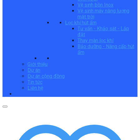
Vệ sinh bồn Inox
Vệ sinh máy năng lượng
mặt trời
Lọc khí hút ẩm
Tư vấn - Khảo sát - Lắp
đặt
Thay màn lọc khí
Bảo dưỡng - Nâng cấp hút
ẩm
Giới thiệu
Dự án
Dự án cộng đồng
Tin tức
Liên hệ