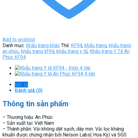
lọc
số
lượng
Add to wishlist
Danh mục:
Khẩu trang khác
Thẻ:
KF94
,
khẩu trang
,
khẩu trang
an phúc
,
khẩu trang kf94
,
khẩu trang y tế
,
Khẩu trang Y Tế An
Phúc KF94
Mô tả
Đánh giá (0)
Thông tin sản phẩm
– Thương hiệu: An Phúc
– Sản xuất tại: Việt Nam
– Thành phần: Vải không dệt sạch, dày mịn. Vải lọc kháng
khuẩn được chứng nhận bởi Nelson Labs( Hoa Kỳ) và SGS