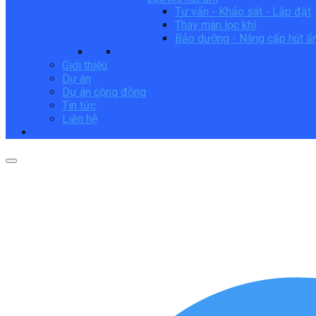
Tư vấn - Khảo sát - Lắp đặt
Thay màn lọc khí
Bảo dưỡng - Nâng cấp hút 
Giới thiệu
Dự án
Dự án cộng đồng
Tin tức
Liên hệ