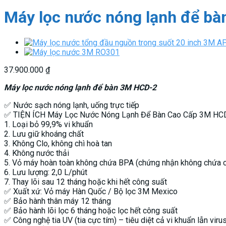
Máy lọc nước nóng lạnh để b
37.900.000
₫
Máy lọc nước nóng lạnh để bàn 3M HCD-2
✅ Nước sạch nóng lạnh, uống trực tiếp
✅ TIỆN ÍCH Máy Lọc Nước Nóng Lạnh Để Bàn Cao Cấp 3M HC
1. Loại bỏ 99,9% vi khuẩn
2. Lưu giữ khoáng chất
3. Không Clo, không chì hoà tan
4. Không nước thải
5. Vỏ máy hoàn toàn không chứa BPA (chứng nhận không chứa c
6. Lưu lượng: 2,0 L/phút
7. Thay lõi sau 12 tháng hoặc khi hết công suất
✅ Xuất xứ: Vỏ máy Hàn Quốc / Bộ lọc 3M Mexico
✅ Bảo hành thân máy 12 tháng
✅ Bảo hành lõi lọc 6 tháng hoặc lọc hết công suất
✅ Công nghệ tia UV (tia cực tím) – tiêu diệt cả vi khuẩn lẫn viru