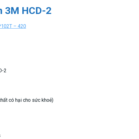
àn 3M HCD-2
D-2
hất có hại cho sức khoẻ)
s