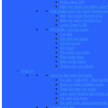
Khẩu trang 3M
Máy lọc nước ion kiềm Like
Sản phẩm máy lọc nước thương m
Máy lọc nước thương mại
Máy lọc nước trường học
Long-Chen LCW
Phụ kiện - Lõi lọc nước
Lọc thô
Vòi sen lọc nước
Lõi lọc nước
Vòi nước
Phụ kiện lọc nước
Bồn nước inox
Máy nước nóng
Chăm sóc sức khoẻ
Dịch vụ
Dịch vụ lắp máy lọc nước
Tư vấn - Lắp đặt - Bảo dưỡ
Dịch vụ kiểm nghiệm nước
Thay lõi máy lọc nước
Làm sạch đường ống nước s
Vệ sinh bồn Inox
Vệ sinh máy năng lượng mặt 
Lọc khí hút ẩm