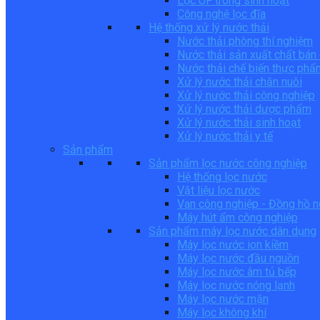
Lọc UF trong sinh hoạt
Công nghệ lọc đĩa
Hệ thống xử lý nước thải
Nước thải phòng thí nghiệm
Nước thải sản xuất chất bán
Nước thải chế biến thực phẩ
Xử lý nước thải chăn nuôi
Xử lý nước thải công nghiệp
Xử lý nước thải dược phẩm
Xử lý nước thải sinh hoạt
Xử lý nước thải y tế
Sản phẩm
Sản phẩm lọc nước công nghiệp
Hệ thống lọc nước
Vật liệu lọc nước
Van công nghiệp - Đồng hồ 
Máy hút ẩm công nghiệp
Sản phẩm máy lọc nước dân dụng
Máy lọc nước ion kiềm
Máy lọc nước đầu nguồn
Máy lọc nước âm tủ bếp
Máy lọc nước nóng lạnh
Máy lọc nước mặn
Máy lọc không khí