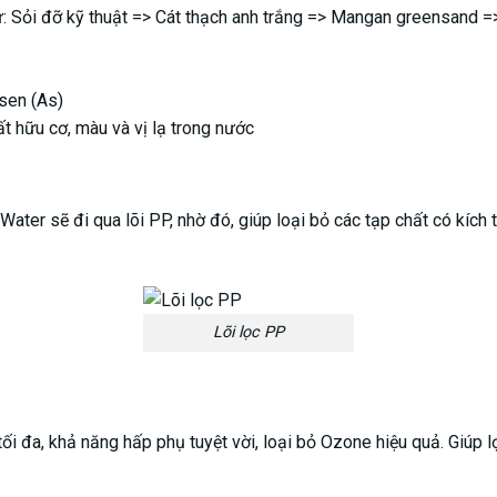
tự: Sỏi đỡ kỹ thuật => Cát thạch anh trắng => Mangan greensand =>
sen (As)
ất hữu cơ, màu và vị lạ trong nước
ater sẽ đi qua lõi PP, nhờ đó, giúp loại bỏ các tạp chất có kích t
Lõi lọc PP
ối đa, khả năng hấp phụ tuyệt vời, loại bỏ Ozone hiệu quả. Giúp l