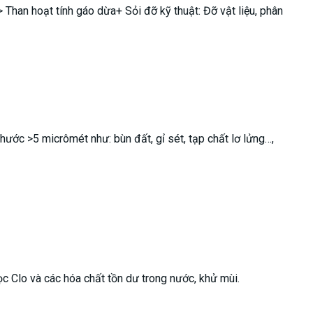
 Than hoạt tính gáo dừa+ Sỏi đỡ kỹ thuật: Đỡ vật liệu, phân
hước >5 micrômét như: bùn đất, gỉ sét, tạp chất lơ lửng…,
ọc Clo và các hóa chất tồn dư trong nước, khử mùi.