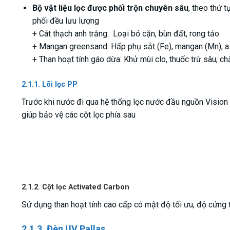
Bộ vật liệu lọc được phối trộn chuyên sâu
, theo thứ 
phối đều lưu lượng
+ Cát thạch anh trắng: Loại bỏ cặn, bùn đất, rong tảo
+ Mangan greensand: Hấp phụ sắt (Fe), mangan (Mn), a
+ Than hoạt tính gáo dừa: Khử mùi clo, thuốc trừ sâu, ch
2.1.1. Lõi lọc PP
Trước khi nước đi qua hệ thống lọc nước đầu nguồn Vision W
giúp bảo vệ các cột lọc phía sau
2.1.2. Cột lọc Activated Carbon
Sử dụng than hoạt tính cao cấp có mật độ tối ưu, độ cứng t
2.1.3. Đèn UV Pallas