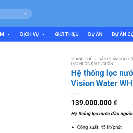
ẨM
DỊCH VỤ
GIỚI THIỆU
DỰ ÁN
DỰ ÁN C
TRANG CHỦ
/
SẢN PHẨM MÁY L
LỌC NƯỚC ĐẦU NGUỒN
Hệ thống lọc nư
Vision Water W
Add to
wishlist
139.000.000
₫
Hệ thống lọc nước đầu nguồ
Công suất: 45 lít/phút