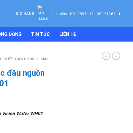
Hotline: 0812896111 - 0812136111
GIỎ HÀNG
ỘNG ĐỒNG
TIN TỨC
LIÊN HỆ
ỌC NƯỚC DÂN DỤNG
/
MÁY
ớc đầu nguồn
H01
n Vision Water WH01