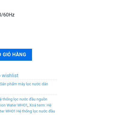
50/60Hz
Vision Water WH01 số lượng
 GIỎ HÀNG
 wishlist
Sản phẩm máy lọc nước dân
ệ thống lọc nước đầu nguồn
sion Water WH01
,
Xoá term: Hệ
ter WH01 Hệ thống lọc nước đầu