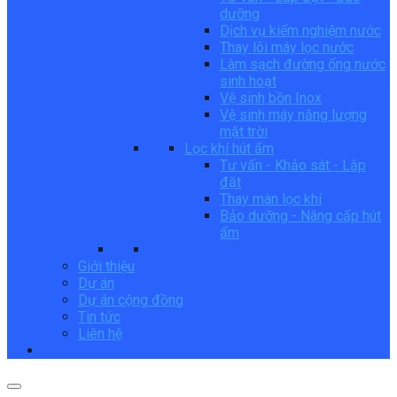
dưỡng
Dịch vụ kiểm nghiệm nước
Thay lõi máy lọc nước
Làm sạch đường ống nước
sinh hoạt
Vệ sinh bồn Inox
Vệ sinh máy năng lượng
mặt trời
Lọc khí hút ẩm
Tư vấn - Khảo sát - Lắp
đặt
Thay màn lọc khí
Bảo dưỡng - Nâng cấp hút
ẩm
Giới thiệu
Dự án
Dự án cộng đồng
Tin tức
Liên hệ