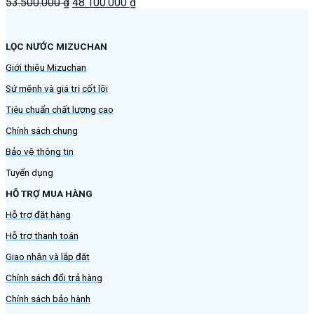
Giá
Giá
53.500.000
₫
48.100.000
₫
gốc
hiện
là:
tại
53.500.000 ₫.
là:
LỌC NƯỚC MIZUCHAN
48.100.000 ₫.
Giới thiệu Mizuchan
Sứ mệnh và giá trị cốt lõi
Tiêu chuẩn chất lượng cao
Chính sách chung
Bảo vệ thông tin
Tuyển dụng
HỖ TRỢ MUA HÀNG
Hỗ trợ đặt hàng
Hỗ trợ thanh toán
Giao nhận và lắp đặt
Chính sách đổi trả hàng
Chính sách bảo hành