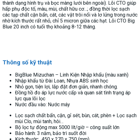
thành dạng hình trụ và bọc màng lưới bên ngoài). Lõi CTO giúp
hấp phụ độc tố, màu, mùi, chất hữu cơ…; đồng thời lọc sạch
các tạp chất cặn bẩn, cát, các vật trôi nổi và lơ lửng trong nước
nhờ kích thước rất nhỏ, chỉ 5 micron giữa các hạt. Lõi CTO Big
Blue 20 inch có tuổi thọ khoảng 8-12 tháng.
Thông số kỹ thuật
BigBlue Mizuchan – Linh Kiện Nhập khẩu (màu xanh)
Nhập khẩu từ Đài Loan, Nhựa ABS sinh học
Nhỏ gọn, tiện lợi, lắp đặt đơn giản, nhanh chóng.
Đồng hồ đo áp lực nước cấp và quan sát tình trạng áp
lực qua lõi lọc
Nước đầu vào: Nước máy
Lọc sạch chất bẩn, cặn, gỉ sét, bùn, cát, phèn + Lọc sạch
mùi Clo, mùi tanh, hôi…
Bộ lọc tự động max 5000 lít/giờ – công suất lớn
Bảo hành: 3 năm, bảo trì suốt đời
Kích thước: 450 x 270 x 750 (mm)