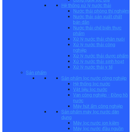
Hệ thống xử lý nước thải
Nước thải phòng thí nghiệm
Nước thải sản xuất chất
bán dẫn
Nước thải chế biến thực
phẩm
Xử lý nước thải chăn nuôi
Xử lý nước thải công
nghiệp
Xử lý nước thải dược phẩm
Xử lý nước thải sinh hoạt
Xử lý nước thải y tế
Sản phẩm
Sản phẩm lọc nước công nghiệp
Hệ thống lọc nước
Vật liệu lọc nước
Van công nghiệp - Đồng hồ
nước
Máy hút ẩm công nghiệp
Sản phẩm máy lọc nước dân
dụng
Máy lọc nước ion kiềm
Máy lọc nước đầu nguồn