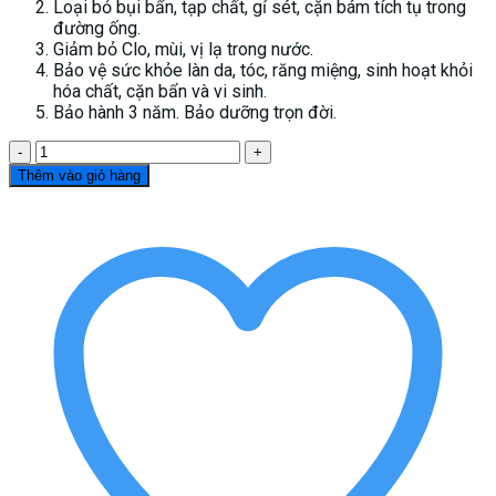
Loại bỏ bụi bẩn, tạp chất, gỉ sét, cặn bám tích tụ trong
đường ống.
Giảm bỏ Clo, mùi, vị lạ trong nước.
Bảo vệ sức khỏe làn da, tóc, răng miệng, sinh hoạt khỏi
hóa chất, cặn bẩn và vi sinh.
Bảo hành 3 năm. Bảo dưỡng trọn đời.
Hệ
thống
Thêm vào giỏ hàng
lọc
nước
đầu
nguồn
MIZ-
US01
số
lượng