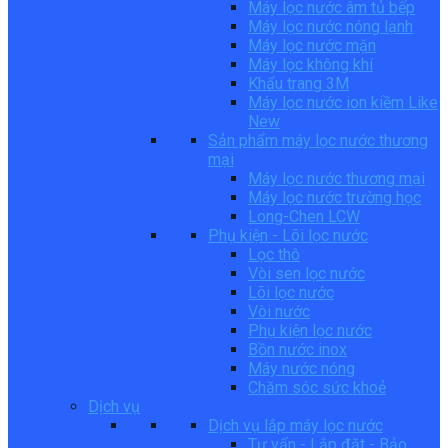
Máy lọc nước âm tủ bếp
Máy lọc nước nóng lạnh
Máy lọc nước mặn
Máy lọc không khí
Khẩu trang 3M
Máy lọc nước ion kiềm Like
New
Sản phẩm máy lọc nước thương
mại
Máy lọc nước thương mại
Máy lọc nước trường học
Long-Chen LCW
Phụ kiện - Lõi lọc nước
Lọc thô
Vòi sen lọc nước
Lõi lọc nước
Vòi nước
Phụ kiện lọc nước
Bồn nước inox
Máy nước nóng
Chăm sóc sức khoẻ
Dịch vụ
Dịch vụ lắp máy lọc nước
Tư vấn - Lắp đặt - Bảo