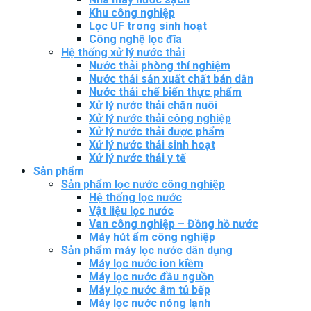
Khu công nghiệp
Lọc UF trong sinh hoạt
Công nghệ lọc đĩa
Hệ thống xử lý nước thải
Nước thải phòng thí nghiệm
Nước thải sản xuất chất bán dẫn
Nước thải chế biến thực phẩm
Xử lý nước thải chăn nuôi
Xử lý nước thải công nghiệp
Xử lý nước thải dược phẩm
Xử lý nước thải sinh hoạt
Xử lý nước thải y tế
Sản phẩm
Sản phẩm lọc nước công nghiệp
Hệ thống lọc nước
Vật liệu lọc nước
Van công nghiệp – Đồng hồ nước
Máy hút ẩm công nghiệp
Sản phẩm máy lọc nước dân dụng
Máy lọc nước ion kiềm
Máy lọc nước đầu nguồn
Máy lọc nước âm tủ bếp
Máy lọc nước nóng lạnh