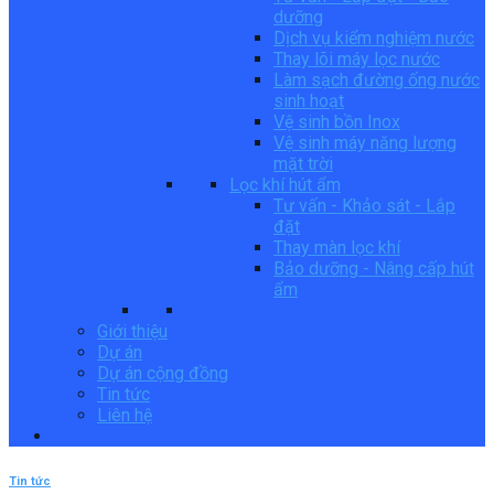
dưỡng
Dịch vụ kiểm nghiệm nước
Thay lõi máy lọc nước
Làm sạch đường ống nước
sinh hoạt
Vệ sinh bồn Inox
Vệ sinh máy năng lượng
mặt trời
Lọc khí hút ẩm
Tư vấn - Khảo sát - Lắp
đặt
Thay màn lọc khí
Bảo dưỡng - Nâng cấp hút
ẩm
Giới thiệu
Dự án
Dự án cộng đồng
Tin tức
Liên hệ
Tin tức