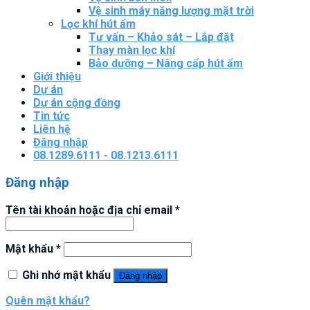
Vệ sinh máy năng lượng mặt trời
Lọc khí hút ẩm
Tư vấn – Khảo sát – Lắp đặt
Thay màn lọc khí
Bảo dưỡng – Nâng cấp hút ẩm
Giới thiệu
Dự án
Dự án cộng đồng
Tin tức
Liên hệ
Đăng nhập
08.1289.6111 - 08.1213.6111
Đăng nhập
Tên tài khoản hoặc địa chỉ email
*
Mật khẩu
*
Ghi nhớ mật khẩu
Đăng nhập
Quên mật khẩu?