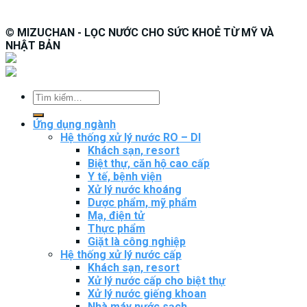
©
MIZUCHAN - LỌC NƯỚC CHO SỨC KHOẺ TỪ MỸ VÀ
NHẬT BẢN
Tìm
kiếm:
Ứng dụng ngành
Hệ thống xử lý nước RO – DI
Khách sạn, resort
Biệt thự, căn hộ cao cấp
Y tế, bệnh viện
Xử lý nước khoáng
Dược phẩm, mỹ phẩm
Mạ, điện tử
Thực phẩm
Giặt là công nghiệp
Hệ thống xử lý nước cấp
Khách sạn, resort
Xử lý nước cấp cho biệt thự
Xử lý nước giếng khoan
Nhà máy nước sạch