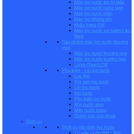
Máy lọc nước âm tủ bếp
Máy lọc nước nóng lạnh
Máy lọc nước mặn
Máy lọc không khí
Khẩu trang 3M
Máy lọc nước ion kiềm Like
New
Sản phẩm máy lọc nước thương
mại
Máy lọc nước thương mại
Máy lọc nước trường học
Long-Chen LCW
Phụ kiện - Lõi lọc nước
Lọc thô
Vòi sen lọc nước
Lõi lọc nước
Vòi nước
Phụ kiện lọc nước
Bồn nước inox
Máy nước nóng
Chăm sóc sức khoẻ
Dịch vụ
Dịch vụ lắp máy lọc nước
Tư vấn - Lắp đặt - Bảo