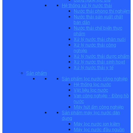
Hệ thống xử lý nước thải
Nước thải phòng thí nghiệm
Nước thải sản xuất chất
bán dẫn
Nước thải chế biến thực
phẩm
Xử lý nước thải chăn nuôi
Xử lý nước thải công
nghiệp
Xử lý nước thải dược phẩm
Xử lý nước thải sinh hoạt
Xử lý nước thải y tế
Sản phẩm
Sản phẩm lọc nước công nghiệp
Hệ thống lọc nước
Vật liệu lọc nước
Van công nghiệp - Đồng hồ
nước
Máy hút ẩm công nghiệp
Sản phẩm máy lọc nước dân
dụng
Máy lọc nước ion kiềm
Máy lọc nước đầu nguồn