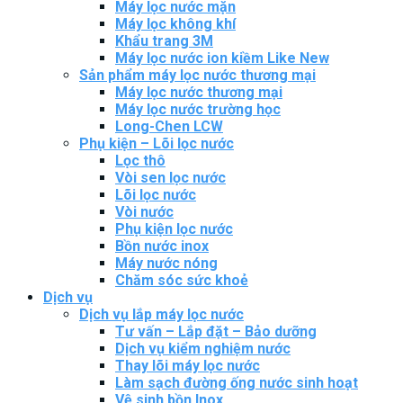
Máy lọc nước mặn
Máy lọc không khí
Khẩu trang 3M
Máy lọc nước ion kiềm Like New
Sản phẩm máy lọc nước thương mại
Máy lọc nước thương mại
Máy lọc nước trường học
Long-Chen LCW
Phụ kiện – Lõi lọc nước
Lọc thô
Vòi sen lọc nước
Lõi lọc nước
Vòi nước
Phụ kiện lọc nước
Bồn nước inox
Máy nước nóng
Chăm sóc sức khoẻ
Dịch vụ
Dịch vụ lắp máy lọc nước
Tư vấn – Lắp đặt – Bảo dưỡng
Dịch vụ kiểm nghiệm nước
Thay lõi máy lọc nước
Làm sạch đường ống nước sinh hoạt
Vệ sinh bồn Inox