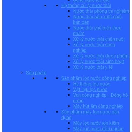
Hệ thống xử lý nước thải
Nước thải phòng thí nghiệm
Nước thải sản xuất chất
bán dẫn
Nước thải chế biến thực
phẩm
Xử lý nước thải chăn nuôi
Xử lý nước thải công
nghiệp
Xử lý nước thải dược phẩm
Xử lý nước thải sinh hoạt
Xử lý nước thải y tế
Sản phẩm
Sản phẩm lọc nước công nghiệp
Hệ thống lọc nước
Vật liệu lọc nước
Van công nghiệp - Đồng hồ
nước
Máy hút ẩm công nghiệp
Sản phẩm máy lọc nước dân
dụng
Máy lọc nước ion kiềm
Máy lọc nước đầu nguồn