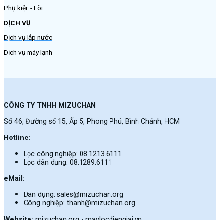
Phụ kiện - Lõi
DỊCH VỤ
Dịch vụ lắp nước
Dịch vụ máy lạnh
CÔNG TY TNHH MIZUCHAN
Số 46, Đường số 15, Ấp 5, Phong Phú, Bình Chánh, HCM
Hotline:
Lọc công nghiệp: 08.1213.6111
Lọc dân dụng: 08.1289.6111
eMail:
Dân dụng: sales@mizuchan.org
Công nghiệp: thanh@mizuchan.org
Website:
mizuchan.org - maylocdiengiai.vn