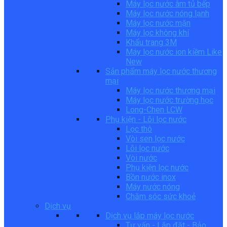
Máy lọc nước âm tủ bếp
Máy lọc nước nóng lạnh
Máy lọc nước mặn
Máy lọc không khí
Khẩu trang 3M
Máy lọc nước ion kiềm Like
New
Sản phẩm máy lọc nước thương
mại
Máy lọc nước thương mại
Máy lọc nước trường học
Long-Chen LCW
Phụ kiện - Lõi lọc nước
Lọc thô
Vòi sen lọc nước
Lõi lọc nước
Vòi nước
Phụ kiện lọc nước
Bồn nước inox
Máy nước nóng
Chăm sóc sức khoẻ
Dịch vụ
Dịch vụ lắp máy lọc nước
Tư vấn - Lắp đặt - Bảo