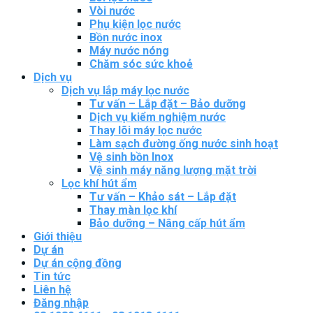
Vòi nước
Phụ kiện lọc nước
Bồn nước inox
Máy nước nóng
Chăm sóc sức khoẻ
Dịch vụ
Dịch vụ lắp máy lọc nước
Tư vấn – Lắp đặt – Bảo dưỡng
Dịch vụ kiểm nghiệm nước
Thay lõi máy lọc nước
Làm sạch đường ống nước sinh hoạt
Vệ sinh bồn Inox
Vệ sinh máy năng lượng mặt trời
Lọc khí hút ẩm
Tư vấn – Khảo sát – Lắp đặt
Thay màn lọc khí
Bảo dưỡng – Nâng cấp hút ẩm
Giới thiệu
Dự án
Dự án cộng đồng
Tin tức
Liên hệ
Đăng nhập