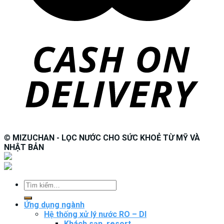
©
MIZUCHAN - LỌC NƯỚC CHO SỨC KHOẺ TỪ MỸ VÀ
NHẬT BẢN
Tìm
kiếm:
Ứng dụng ngành
Hệ thống xử lý nước RO – DI
Khách sạn, resort