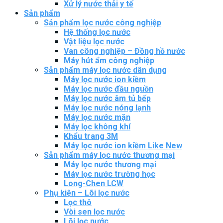
Xử lý nước thải y tế
Sản phẩm
Sản phẩm lọc nước công nghiệp
Hệ thống lọc nước
Vật liệu lọc nước
Van công nghiệp – Đồng hồ nước
Máy hút ẩm công nghiệp
Sản phẩm máy lọc nước dân dụng
Máy lọc nước ion kiềm
Máy lọc nước đầu nguồn
Máy lọc nước âm tủ bếp
Máy lọc nước nóng lạnh
Máy lọc nước mặn
Máy lọc không khí
Khẩu trang 3M
Máy lọc nước ion kiềm Like New
Sản phẩm máy lọc nước thương mại
Máy lọc nước thương mại
Máy lọc nước trường học
Long-Chen LCW
Phụ kiện – Lõi lọc nước
Lọc thô
Vòi sen lọc nước
Lõi lọc nước