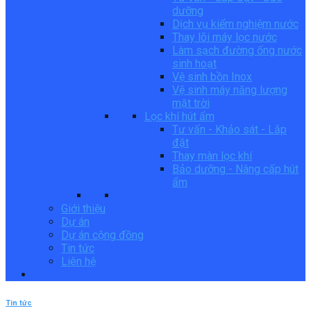
dưỡng
Dịch vụ kiểm nghiệm nước
Thay lõi máy lọc nước
Làm sạch đường ống nước
sinh hoạt
Vệ sinh bồn Inox
Vệ sinh máy năng lượng
mặt trời
Lọc khí hút ẩm
Tư vấn - Khảo sát - Lắp
đặt
Thay màn lọc khí
Bảo dưỡng - Nâng cấp hút
ẩm
Giới thiệu
Dự án
Dự án cộng đồng
Tin tức
Liên hệ
Tin tức