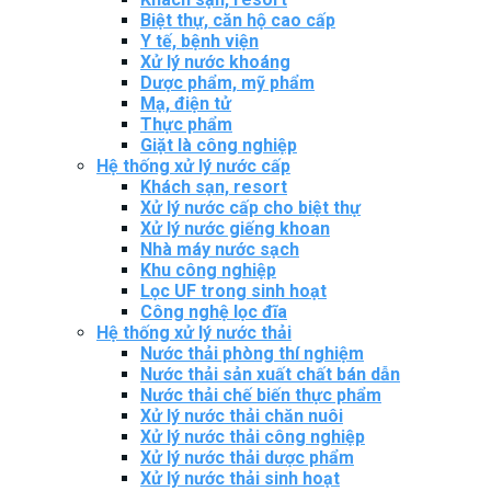
Biệt thự, căn hộ cao cấp
Y tế, bệnh viện
Xử lý nước khoáng
Dược phẩm, mỹ phẩm
Mạ, điện tử
Thực phẩm
Giặt là công nghiệp
Hệ thống xử lý nước cấp
Khách sạn, resort
Xử lý nước cấp cho biệt thự
Xử lý nước giếng khoan
Nhà máy nước sạch
Khu công nghiệp
Lọc UF trong sinh hoạt
Công nghệ lọc đĩa
Hệ thống xử lý nước thải
Nước thải phòng thí nghiệm
Nước thải sản xuất chất bán dẫn
Nước thải chế biến thực phẩm
Xử lý nước thải chăn nuôi
Xử lý nước thải công nghiệp
Xử lý nước thải dược phẩm
Xử lý nước thải sinh hoạt