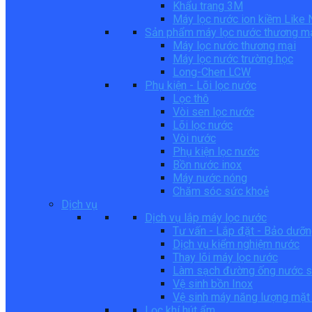
Khẩu trang 3M
Máy lọc nước ion kiềm Like
Sản phẩm máy lọc nước thương m
Máy lọc nước thương mại
Máy lọc nước trường học
Long-Chen LCW
Phụ kiện - Lõi lọc nước
Lọc thô
Vòi sen lọc nước
Lõi lọc nước
Vòi nước
Phụ kiện lọc nước
Bồn nước inox
Máy nước nóng
Chăm sóc sức khoẻ
Dịch vụ
Dịch vụ lắp máy lọc nước
Tư vấn - Lắp đặt - Bảo dưỡ
Dịch vụ kiểm nghiệm nước
Thay lõi máy lọc nước
Làm sạch đường ống nước s
Vệ sinh bồn Inox
Vệ sinh máy năng lượng mặt 
Lọc khí hút ẩm