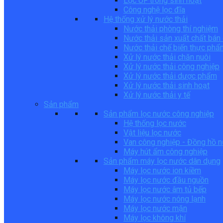
Lọc UF trong sinh hoạt
Công nghệ lọc đĩa
Hệ thống xử lý nước thải
Nước thải phòng thí nghiệm
Nước thải sản xuất chất bán
Nước thải chế biến thực phẩ
Xử lý nước thải chăn nuôi
Xử lý nước thải công nghiệp
Xử lý nước thải dược phẩm
Xử lý nước thải sinh hoạt
Xử lý nước thải y tế
Sản phẩm
Sản phẩm lọc nước công nghiệp
Hệ thống lọc nước
Vật liệu lọc nước
Van công nghiệp - Đồng hồ 
Máy hút ẩm công nghiệp
Sản phẩm máy lọc nước dân dụng
Máy lọc nước ion kiềm
Máy lọc nước đầu nguồn
Máy lọc nước âm tủ bếp
Máy lọc nước nóng lạnh
Máy lọc nước mặn
Máy lọc không khí