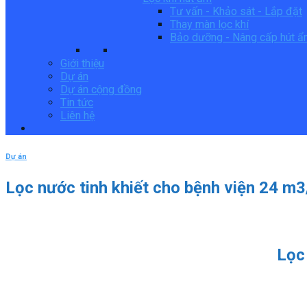
Tư vấn - Khảo sát - Lắp đặt
Thay màn lọc khí
Bảo dưỡng - Nâng cấp hút 
Giới thiệu
Dự án
Dự án cộng đồng
Tin tức
Liên hệ
Dự án
Lọc nước tinh khiết cho bệnh viện 24 m
Lọc