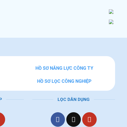
HỒ SƠ NĂNG LỰC CÔNG TY
HỒ SƠ LỌC CÔNG NGHIỆP
P
LỌC DÂN DỤNG