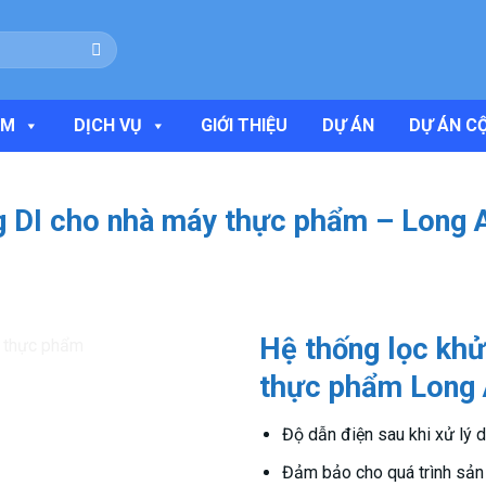
ẨM
DỊCH VỤ
GIỚI THIỆU
DỰ ÁN
DỰ ÁN C
g DI cho nhà máy thực phẩm – Long 
Hệ thống lọc kh
thực phẩm Long
Độ dẫn điện sau khi xử lý
Đảm bảo cho quá trình sản