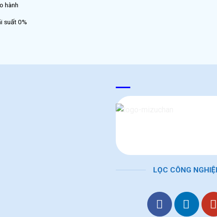
̉o hành
̃i suất 0%
LỌC CÔNG NGHIỆ