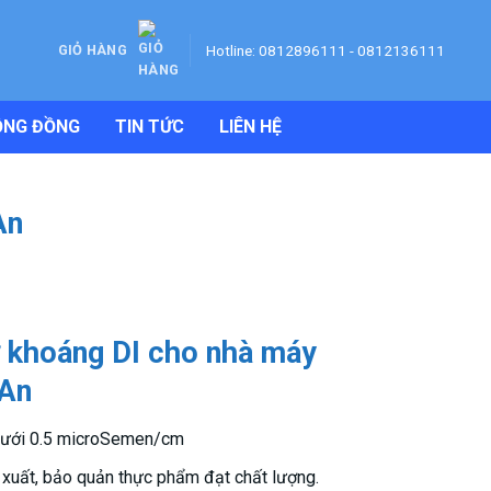
Hotline: 0812896111 - 0812136111
GIỎ HÀNG
ỘNG ĐỒNG
TIN TỨC
LIÊN HỆ
An
ử khoáng DI cho nhà máy
 An
 dưới 0.5 microSemen/cm
 xuất, bảo quản thực phẩm đạt chất lượng.