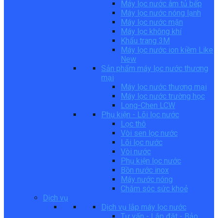
Máy lọc nước âm tủ bếp
Máy lọc nước nóng lạnh
Máy lọc nước mặn
Máy lọc không khí
Khẩu trang 3M
Máy lọc nước ion kiềm Like
New
Sản phẩm máy lọc nước thương
mại
Máy lọc nước thương mại
Máy lọc nước trường học
Long-Chen LCW
Phụ kiện - Lõi lọc nước
Lọc thô
Vòi sen lọc nước
Lõi lọc nước
Vòi nước
Phụ kiện lọc nước
Bồn nước inox
Máy nước nóng
Chăm sóc sức khoẻ
Dịch vụ
Dịch vụ lắp máy lọc nước
Tư vấn - Lắp đặt - Bảo