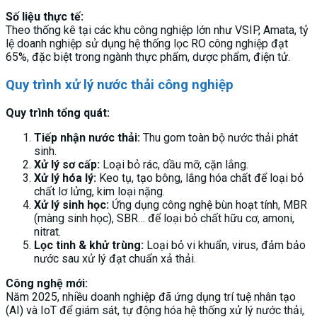
Số liệu thực tế:
Theo thống kê tại các khu công nghiệp lớn như VSIP, Amata, tỷ
lệ doanh nghiệp sử dụng hệ thống lọc RO công nghiệp đạt
65%, đặc biệt trong ngành thực phẩm, dược phẩm, điện tử.
Quy trình xử lý nước thải công nghiệp
Quy trình tổng quát:
Tiếp nhận nước thải:
Thu gom toàn bộ nước thải phát
sinh.
Xử lý sơ cấp:
Loại bỏ rác, dầu mỡ, cặn lắng.
Xử lý hóa lý:
Keo tụ, tạo bông, lắng hóa chất để loại bỏ
chất lơ lửng, kim loại nặng.
Xử lý sinh học:
Ứng dụng công nghệ bùn hoạt tính, MBR
(màng sinh học), SBR… để loại bỏ chất hữu cơ, amoni,
nitrat.
Lọc tinh & khử trùng:
Loại bỏ vi khuẩn, virus, đảm bảo
nước sau xử lý đạt chuẩn xả thải.
Công nghệ mới:
Năm 2025, nhiều doanh nghiệp đã ứng dụng trí tuệ nhân tạo
(AI) và IoT để giám sát, tự động hóa hệ thống xử lý nước thải,