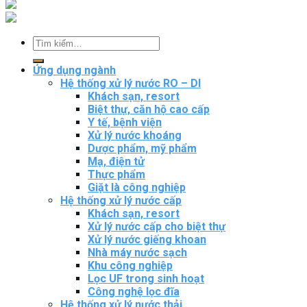
Tìm
kiếm:
Ứng dụng ngành
Hệ thống xử lý nước RO – DI
Khách sạn, resort
Biệt thự, căn hộ cao cấp
Y tế, bệnh viện
Xử lý nước khoáng
Dược phẩm, mỹ phẩm
Mạ, điện tử
Thực phẩm
Giặt là công nghiệp
Hệ thống xử lý nước cấp
Khách sạn, resort
Xử lý nước cấp cho biệt thự
Xử lý nước giếng khoan
Nhà máy nước sạch
Khu công nghiệp
Lọc UF trong sinh hoạt
Công nghệ lọc đĩa
Hệ thống xử lý nước thải