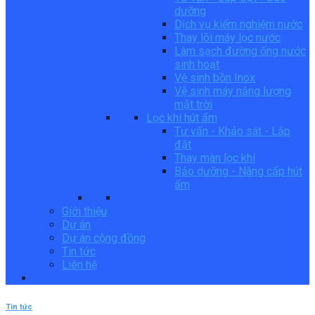
dưỡng
Dịch vụ kiểm nghiệm nước
Thay lõi máy lọc nước
Làm sạch đường ống nước
sinh hoạt
Vệ sinh bồn Inox
Vệ sinh máy năng lượng
mặt trời
Lọc khí hút ẩm
Tư vấn - Khảo sát - Lắp
đặt
Thay màn lọc khí
Bảo dưỡng - Nâng cấp hút
ẩm
Giới thiệu
Dự án
Dự án cộng đồng
Tin tức
Liên hệ
Tin tức