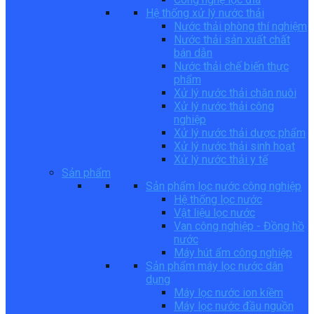
Hệ thống xử lý nước thải
Nước thải phòng thí nghiệm
Nước thải sản xuất chất
bán dẫn
Nước thải chế biến thực
phẩm
Xử lý nước thải chăn nuôi
Xử lý nước thải công
nghiệp
Xử lý nước thải dược phẩm
Xử lý nước thải sinh hoạt
Xử lý nước thải y tế
Sản phẩm
Sản phẩm lọc nước công nghiệp
Hệ thống lọc nước
Vật liệu lọc nước
Van công nghiệp - Đồng hồ
nước
Máy hút ẩm công nghiệp
Sản phẩm máy lọc nước dân
dụng
Máy lọc nước ion kiềm
Máy lọc nước đầu nguồn