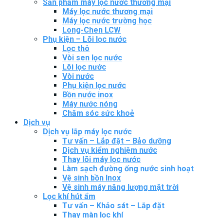
Sản phẩm máy lọc nước thương mại
Máy lọc nước thương mại
Máy lọc nước trường học
Long-Chen LCW
Phụ kiện – Lõi lọc nước
Lọc thô
Vòi sen lọc nước
Lõi lọc nước
Vòi nước
Phụ kiện lọc nước
Bồn nước inox
Máy nước nóng
Chăm sóc sức khoẻ
Dịch vụ
Dịch vụ lắp máy lọc nước
Tư vấn – Lắp đặt – Bảo dưỡng
Dịch vụ kiểm nghiệm nước
Thay lõi máy lọc nước
Làm sạch đường ống nước sinh hoạt
Vệ sinh bồn Inox
Vệ sinh máy năng lượng mặt trời
Lọc khí hút ẩm
Tư vấn – Khảo sát – Lắp đặt
Thay màn lọc khí