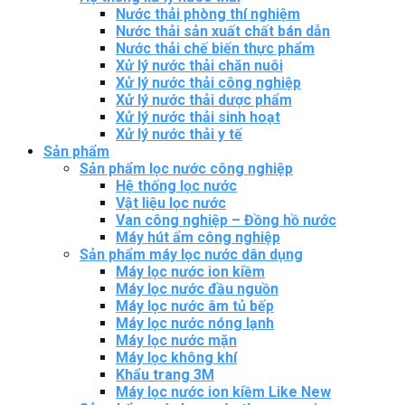
Nước thải phòng thí nghiệm
Nước thải sản xuất chất bán dẫn
Nước thải chế biến thực phẩm
Xử lý nước thải chăn nuôi
Xử lý nước thải công nghiệp
Xử lý nước thải dược phẩm
Xử lý nước thải sinh hoạt
Xử lý nước thải y tế
Sản phẩm
Sản phẩm lọc nước công nghiệp
Hệ thống lọc nước
Vật liệu lọc nước
Van công nghiệp – Đồng hồ nước
Máy hút ẩm công nghiệp
Sản phẩm máy lọc nước dân dụng
Máy lọc nước ion kiềm
Máy lọc nước đầu nguồn
Máy lọc nước âm tủ bếp
Máy lọc nước nóng lạnh
Máy lọc nước mặn
Máy lọc không khí
Khẩu trang 3M
Máy lọc nước ion kiềm Like New