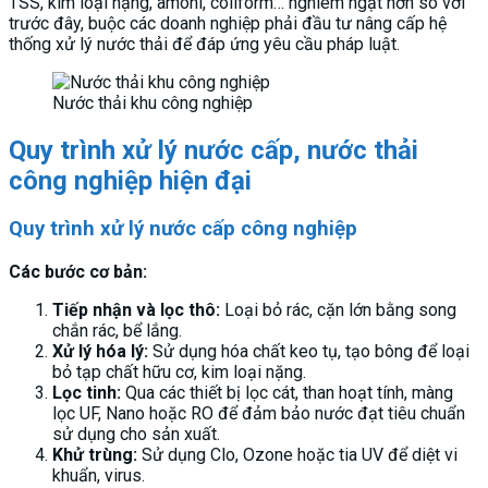
TSS, kim loại nặng, amoni, coliform… nghiêm ngặt hơn so với
trước đây, buộc các doanh nghiệp phải đầu tư nâng cấp hệ
thống xử lý nước thải để đáp ứng yêu cầu pháp luật.
Nước thải khu công nghiệp
Quy trình xử lý nước cấp, nước thải
công nghiệp hiện đại
Quy trình xử lý nước cấp công nghiệp
Các bước cơ bản:
Tiếp nhận và lọc thô:
Loại bỏ rác, cặn lớn bằng song
chắn rác, bể lắng.
Xử lý hóa lý:
Sử dụng hóa chất keo tụ, tạo bông để loại
bỏ tạp chất hữu cơ, kim loại nặng.
Lọc tinh:
Qua các thiết bị lọc cát, than hoạt tính, màng
lọc UF, Nano hoặc RO để đảm bảo nước đạt tiêu chuẩn
sử dụng cho sản xuất.
Khử trùng:
Sử dụng Clo, Ozone hoặc tia UV để diệt vi
khuẩn, virus.