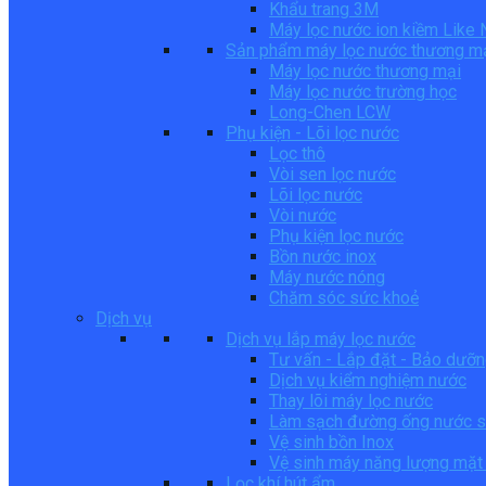
Khẩu trang 3M
Máy lọc nước ion kiềm Like
Sản phẩm máy lọc nước thương m
Máy lọc nước thương mại
Máy lọc nước trường học
Long-Chen LCW
Phụ kiện - Lõi lọc nước
Lọc thô
Vòi sen lọc nước
Lõi lọc nước
Vòi nước
Phụ kiện lọc nước
Bồn nước inox
Máy nước nóng
Chăm sóc sức khoẻ
Dịch vụ
Dịch vụ lắp máy lọc nước
Tư vấn - Lắp đặt - Bảo dưỡ
Dịch vụ kiểm nghiệm nước
Thay lõi máy lọc nước
Làm sạch đường ống nước s
Vệ sinh bồn Inox
Vệ sinh máy năng lượng mặt 
Lọc khí hút ẩm