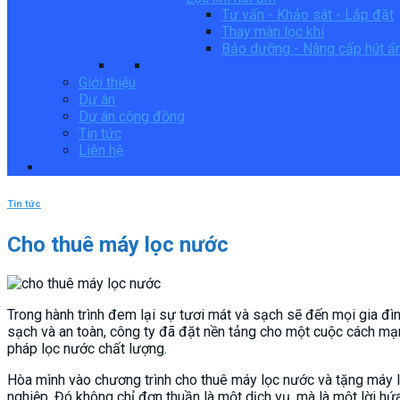
Tư vấn - Khảo sát - Lắp đặt
Thay màn lọc khí
Bảo dưỡng - Nâng cấp hút 
Giới thiệu
Dự án
Dự án cộng đồng
Tin tức
Liên hệ
Tin tức
Cho thuê máy lọc nước
Trong hành trình đem lại sự tươi mát và sạch sẽ đến mọi gia
sạch và an toàn, công ty đã đặt nền tảng cho một cuộc cách mạ
pháp lọc nước chất lượng.
Hòa mình vào chương trình cho thuê máy lọc nước và tặng máy l
nghiệp. Đó không chỉ đơn thuần là một dịch vụ, mà là một lời 