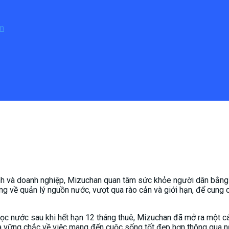
ẩm
 đình và doanh nghiệp, Mizuchan quan tâm sức khỏe người dân b
ng về quản lý nguồn nước, vượt qua rào cản và giới hạn, để cung
ọc nước sau khi hết hạn 12 tháng thuê, Mizuchan đã mở ra một c
hứa vững chắc về việc mang đến cuộc sống tốt đẹp hơn thông qua