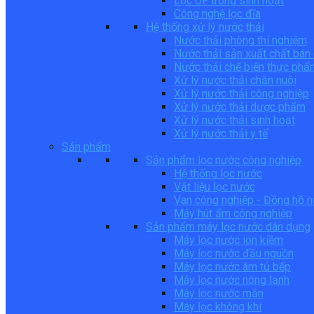
Lọc UF trong sinh hoạt
Công nghệ lọc đĩa
Hệ thống xử lý nước thải
Nước thải phòng thí nghiệm
Nước thải sản xuất chất bán
Nước thải chế biến thực phẩ
Xử lý nước thải chăn nuôi
Xử lý nước thải công nghiệp
Xử lý nước thải dược phẩm
Xử lý nước thải sinh hoạt
Xử lý nước thải y tế
Sản phẩm
Sản phẩm lọc nước công nghiệp
Hệ thống lọc nước
Vật liệu lọc nước
Van công nghiệp - Đồng hồ 
Máy hút ẩm công nghiệp
Sản phẩm máy lọc nước dân dụng
Máy lọc nước ion kiềm
Máy lọc nước đầu nguồn
Máy lọc nước âm tủ bếp
Máy lọc nước nóng lạnh
Máy lọc nước mặn
Máy lọc không khí