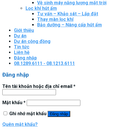
Vệ sinh máy năng lượng mặt trời
Lọc khí hút ẩm
Tư vấn – Khảo sát – Lắp đặt
Thay màn lọc khí
Bảo dưỡng – Nâng cấp hút ẩm
Giới thiệu
Dự án
Dự án cộng đồng
Tin tức
Liên hệ
Đăng nhập
08.1289.6111 - 08.1213.6111
Đăng nhập
Tên tài khoản hoặc địa chỉ email
*
Mật khẩu
*
Ghi nhớ mật khẩu
Đăng nhập
Quên mật khẩu?