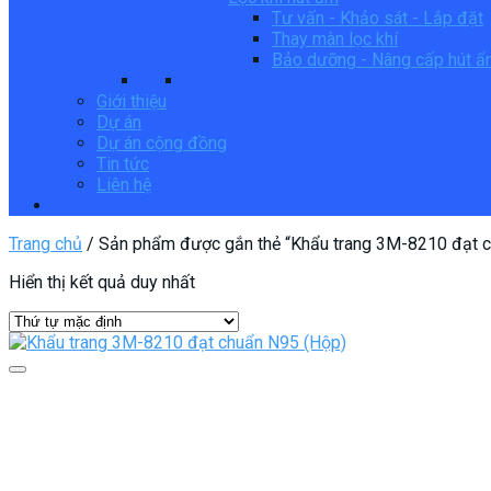
Tư vấn - Khảo sát - Lắp đặt
Thay màn lọc khí
Bảo dưỡng - Nâng cấp hút 
Giới thiệu
Dự án
Dự án cộng đồng
Tin tức
Liên hệ
Trang chủ
/
Sản phẩm được gắn thẻ “Khẩu trang 3M-8210 đạt 
Hiển thị kết quả duy nhất