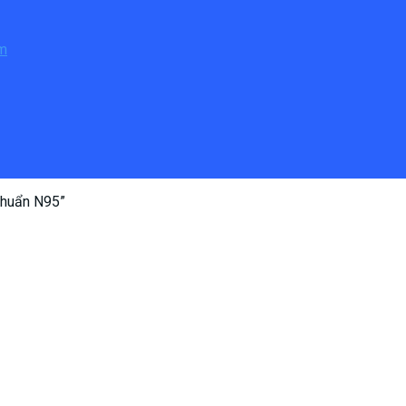
ẩm
chuẩn N95”