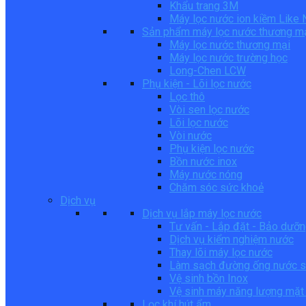
Khẩu trang 3M
Máy lọc nước ion kiềm Like
Sản phẩm máy lọc nước thương m
Máy lọc nước thương mại
Máy lọc nước trường học
Long-Chen LCW
Phụ kiện - Lõi lọc nước
Lọc thô
Vòi sen lọc nước
Lõi lọc nước
Vòi nước
Phụ kiện lọc nước
Bồn nước inox
Máy nước nóng
Chăm sóc sức khoẻ
Dịch vụ
Dịch vụ lắp máy lọc nước
Tư vấn - Lắp đặt - Bảo dưỡ
Dịch vụ kiểm nghiệm nước
Thay lõi máy lọc nước
Làm sạch đường ống nước s
Vệ sinh bồn Inox
Vệ sinh máy năng lượng mặt 
Lọc khí hút ẩm