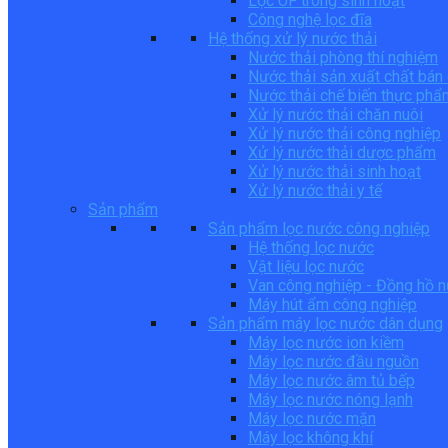
Lọc UF trong sinh hoạt
Công nghệ lọc đĩa
Hệ thống xử lý nước thải
Nước thải phòng thí nghiệm
Nước thải sản xuất chất bán
Nước thải chế biến thực phẩ
Xử lý nước thải chăn nuôi
Xử lý nước thải công nghiệp
Xử lý nước thải dược phẩm
Xử lý nước thải sinh hoạt
Xử lý nước thải y tế
Sản phẩm
Sản phẩm lọc nước công nghiệp
Hệ thống lọc nước
Vật liệu lọc nước
Van công nghiệp - Đồng hồ 
Máy hút ẩm công nghiệp
Sản phẩm máy lọc nước dân dụng
Máy lọc nước ion kiềm
Máy lọc nước đầu nguồn
Máy lọc nước âm tủ bếp
Máy lọc nước nóng lạnh
Máy lọc nước mặn
Máy lọc không khí