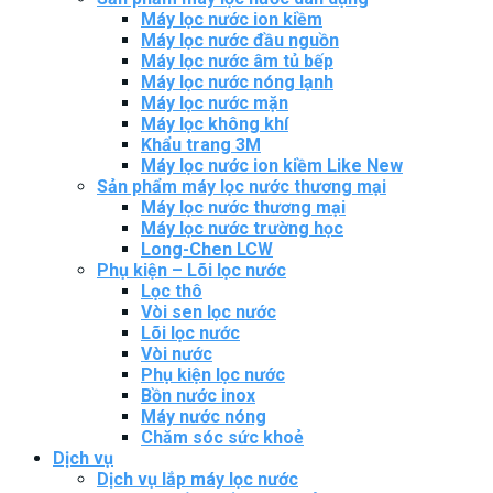
Máy lọc nước ion kiềm
Máy lọc nước đầu nguồn
Máy lọc nước âm tủ bếp
Máy lọc nước nóng lạnh
Máy lọc nước mặn
Máy lọc không khí
Khẩu trang 3M
Máy lọc nước ion kiềm Like New
Sản phẩm máy lọc nước thương mại
Máy lọc nước thương mại
Máy lọc nước trường học
Long-Chen LCW
Phụ kiện – Lõi lọc nước
Lọc thô
Vòi sen lọc nước
Lõi lọc nước
Vòi nước
Phụ kiện lọc nước
Bồn nước inox
Máy nước nóng
Chăm sóc sức khoẻ
Dịch vụ
Dịch vụ lắp máy lọc nước