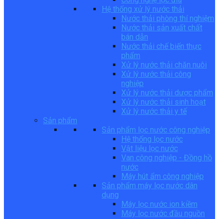
Hệ thống xử lý nước thải
Nước thải phòng thí nghiệm
Nước thải sản xuất chất
bán dẫn
Nước thải chế biến thực
phẩm
Xử lý nước thải chăn nuôi
Xử lý nước thải công
nghiệp
Xử lý nước thải dược phẩm
Xử lý nước thải sinh hoạt
Xử lý nước thải y tế
Sản phẩm
Sản phẩm lọc nước công nghiệp
Hệ thống lọc nước
Vật liệu lọc nước
Van công nghiệp - Đồng hồ
nước
Máy hút ẩm công nghiệp
Sản phẩm máy lọc nước dân
dụng
Máy lọc nước ion kiềm
Máy lọc nước đầu nguồn