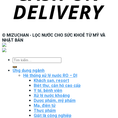
©
MIZUCHAN - LỌC NƯỚC CHO SỨC KHOẺ TỪ MỸ VÀ
NHẬT BẢN
Tìm
kiếm:
Ứng dụng ngành
Hệ thống xử lý nước RO – DI
Khách sạn, resort
Biệt thự, căn hộ cao cấp
Y tế, bệnh viện
Xử lý nước khoáng
Dược phẩm, mỹ phẩm
Mạ, điện tử
Thực phẩm
Giặt là công nghiệp