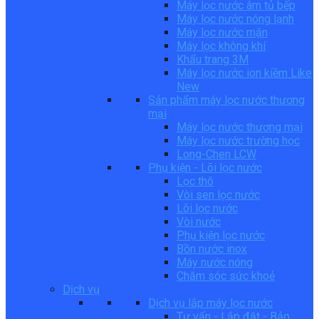
Máy lọc nước âm tủ bếp
Máy lọc nước nóng lạnh
Máy lọc nước mặn
Máy lọc không khí
Khẩu trang 3M
Máy lọc nước ion kiềm Like
New
Sản phẩm máy lọc nước thương
mại
Máy lọc nước thương mại
Máy lọc nước trường học
Long-Chen LCW
Phụ kiện - Lõi lọc nước
Lọc thô
Vòi sen lọc nước
Lõi lọc nước
Vòi nước
Phụ kiện lọc nước
Bồn nước inox
Máy nước nóng
Chăm sóc sức khoẻ
Dịch vụ
Dịch vụ lắp máy lọc nước
Tư vấn - Lắp đặt - Bảo