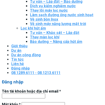
Tư vấn – Lắp đặt – Bảo dưỡng
Dịch vụ kiểm nghiệm nước
Thay lõi máy lọc nước
Làm sạch đường ống nước sinh hoạt
Vệ sinh bồn Inox
Vệ sinh máy năng lượng mặt trời
Lọc khí hút ẩm
Tư vấn – Khảo sát – Lắp đặt
Thay màn lọc khí
Bảo dưỡng – Nâng cấp hút ẩm
Giới thiệu
Dự án
Dự án cộng đồng
Tin tức
Liên hệ
Đăng nhập
08.1289.6111 - 08.1213.6111
Đăng nhập
Tên tài khoản hoặc địa chỉ email
*
Mật khẩu
*