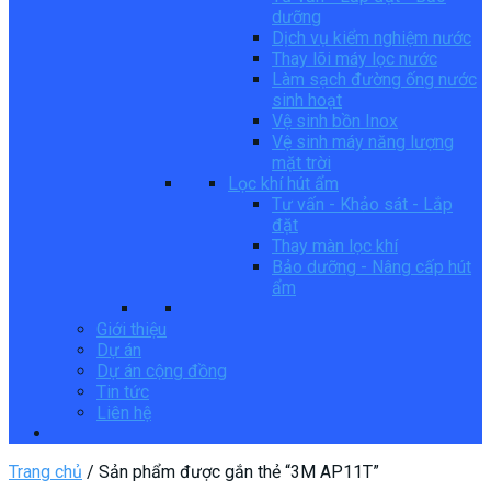
dưỡng
Dịch vụ kiểm nghiệm nước
Thay lõi máy lọc nước
Làm sạch đường ống nước
sinh hoạt
Vệ sinh bồn Inox
Vệ sinh máy năng lượng
mặt trời
Lọc khí hút ẩm
Tư vấn - Khảo sát - Lắp
đặt
Thay màn lọc khí
Bảo dưỡng - Nâng cấp hút
ẩm
Giới thiệu
Dự án
Dự án cộng đồng
Tin tức
Liên hệ
Trang chủ
/
Sản phẩm được gắn thẻ “3M AP11T”