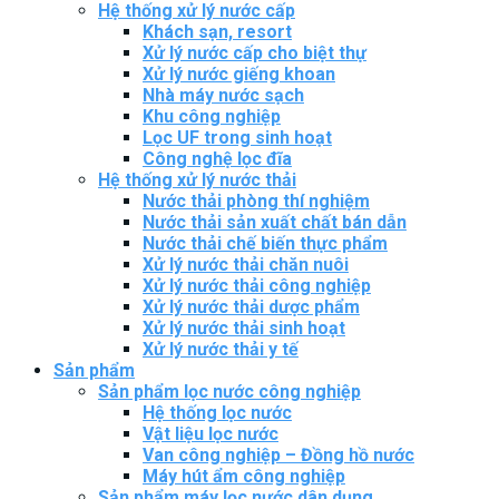
Hệ thống xử lý nước cấp
Khách sạn, resort
Xử lý nước cấp cho biệt thự
Xử lý nước giếng khoan
Nhà máy nước sạch
Khu công nghiệp
Lọc UF trong sinh hoạt
Công nghệ lọc đĩa
Hệ thống xử lý nước thải
Nước thải phòng thí nghiệm
Nước thải sản xuất chất bán dẫn
Nước thải chế biến thực phẩm
Xử lý nước thải chăn nuôi
Xử lý nước thải công nghiệp
Xử lý nước thải dược phẩm
Xử lý nước thải sinh hoạt
Xử lý nước thải y tế
Sản phẩm
Sản phẩm lọc nước công nghiệp
Hệ thống lọc nước
Vật liệu lọc nước
Van công nghiệp – Đồng hồ nước
Máy hút ẩm công nghiệp
Sản phẩm máy lọc nước dân dụng