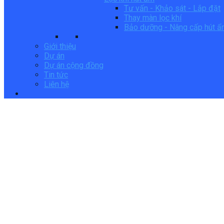
Tư vấn - Khảo sát - Lắp đặt
Thay màn lọc khí
Bảo dưỡng - Nâng cấp hút 
Giới thiệu
Dự án
Dự án cộng đồng
Tin tức
Liên hệ