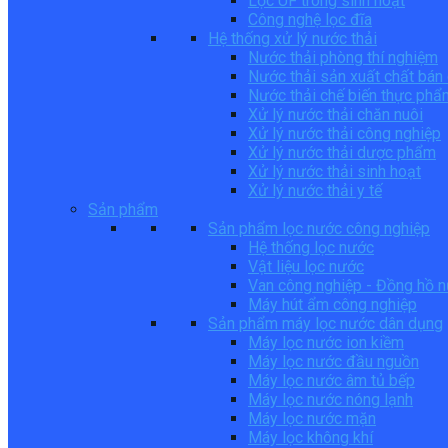
Lọc UF trong sinh hoạt
Công nghệ lọc đĩa
Hệ thống xử lý nước thải
Nước thải phòng thí nghiệm
Nước thải sản xuất chất bán
Nước thải chế biến thực phẩ
Xử lý nước thải chăn nuôi
Xử lý nước thải công nghiệp
Xử lý nước thải dược phẩm
Xử lý nước thải sinh hoạt
Xử lý nước thải y tế
Sản phẩm
Sản phẩm lọc nước công nghiệp
Hệ thống lọc nước
Vật liệu lọc nước
Van công nghiệp - Đồng hồ 
Máy hút ẩm công nghiệp
Sản phẩm máy lọc nước dân dụng
Máy lọc nước ion kiềm
Máy lọc nước đầu nguồn
Máy lọc nước âm tủ bếp
Máy lọc nước nóng lạnh
Máy lọc nước mặn
Máy lọc không khí