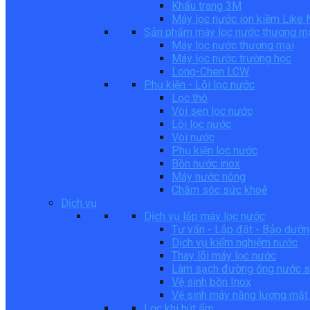
Khẩu trang 3M
Máy lọc nước ion kiềm Like
Sản phẩm máy lọc nước thương m
Máy lọc nước thương mại
Máy lọc nước trường học
Long-Chen LCW
Phụ kiện - Lõi lọc nước
Lọc thô
Vòi sen lọc nước
Lõi lọc nước
Vòi nước
Phụ kiện lọc nước
Bồn nước inox
Máy nước nóng
Chăm sóc sức khoẻ
Dịch vụ
Dịch vụ lắp máy lọc nước
Tư vấn - Lắp đặt - Bảo dưỡ
Dịch vụ kiểm nghiệm nước
Thay lõi máy lọc nước
Làm sạch đường ống nước s
Vệ sinh bồn Inox
Vệ sinh máy năng lượng mặt 
Lọc khí hút ẩm