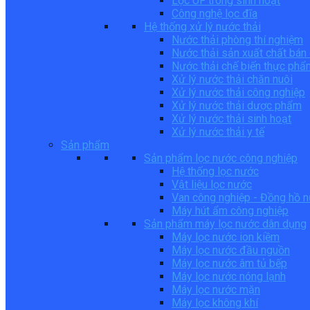
Lọc UF trong sinh hoạt
Công nghệ lọc đĩa
Hệ thống xử lý nước thải
Nước thải phòng thí nghiệm
Nước thải sản xuất chất bán
Nước thải chế biến thực phẩ
Xử lý nước thải chăn nuôi
Xử lý nước thải công nghiệp
Xử lý nước thải dược phẩm
Xử lý nước thải sinh hoạt
Xử lý nước thải y tế
Sản phẩm
Sản phẩm lọc nước công nghiệp
Hệ thống lọc nước
Vật liệu lọc nước
Van công nghiệp - Đồng hồ 
Máy hút ẩm công nghiệp
Sản phẩm máy lọc nước dân dụng
Máy lọc nước ion kiềm
Máy lọc nước đầu nguồn
Máy lọc nước âm tủ bếp
Máy lọc nước nóng lạnh
Máy lọc nước mặn
Máy lọc không khí