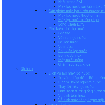
Khẩu trang 3M
Máy lọc nước ion kiềm Like
Sản phẩm máy lọc nước thương m
Máy lọc nước thương mại
Máy lọc nước trường học
Long-Chen LCW
Phụ kiện - Lõi lọc nước
Lọc thô
Vòi sen lọc nước
Lõi lọc nước
Vòi nước
Phụ kiện lọc nước
Bồn nước inox
Máy nước nóng
Chăm sóc sức khoẻ
Dịch vụ
Dịch vụ lắp máy lọc nước
Tư vấn - Lắp đặt - Bảo dưỡ
Dịch vụ kiểm nghiệm nước
Thay lõi máy lọc nước
Làm sạch đường ống nước s
Vệ sinh bồn Inox
Vệ sinh máy năng lượng mặt 
Lọc khí hút ẩm