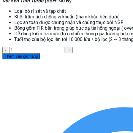
Vòi Sen Tắm Turbo (SSH-147W)
Loại bỏ rỉ sét và tạp chất
Khối trầm tích chống vi khuẩn (tham khảo bên dưới)
Lọc an toàn được chứng nhận và chứng thực bởi NSF
Bóng gốm FIR bên trong giúp bức xạ tia hồng ngoại ( over 
Dễ dàng kiểm tra mức độ ô nhiễm thông qua trường hợp 
Tuổi thọ của bộ lọc lên tới 10.000 lứa / bộ lọc (2 ~ 3 thán
Vòi
Sen
Thêm vào giỏ hàng
Tắm
Turbo
(SSH-
147W)
số
lượng