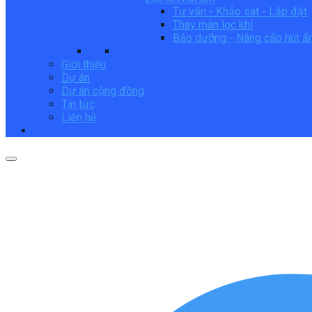
Tư vấn - Khảo sát - Lắp đặt
Thay màn lọc khí
Bảo dưỡng - Nâng cấp hút 
Giới thiệu
Dự án
Dự án cộng đồng
Tin tức
Liên hệ